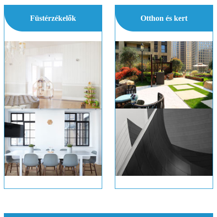
Füstérzékelők
Otthon és kert
Mi az ionizációs füstérzékelő ?
Hogyan készítsünk egy beton Kert Kerítés