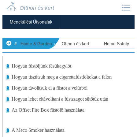
Otthon és kert
Menekülési Útvonalak
Általános Otthonbiztonság
#
Home & Garden
>>
Otthon és kert
> >>
Home Safety
>>
Otthoni Riasztórendszerek
Otthoni Széfek
Hogyan füstöljünk fésűkagylót
Hogyan tisztítsuk meg a cigarettafüstfoltokat a falon
Füstérzékelők
Hogyan távolítsuk el a füstöt a velúrból
Hogyan lehet eltávolítani a füstszagot sütőtűz után
Az Offset Fire Box füstölő használata
A Meco Smoker használata