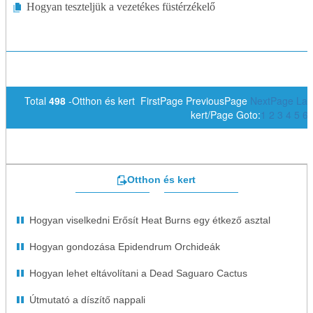
Hogyan teszteljük a vezetékes füstérzékelő
Total
498
-Otthon és kert FirstPage PreviousPage
NextPage
Las
kert/Page Goto:
1
2
3
4
5
6
Otthon és kert
Hogyan viselkedni Erősít Heat Burns egy étkező asztal
Hogyan gondozása Epidendrum Orchideák
Hogyan lehet eltávolítani a Dead Saguaro Cactus
Útmutató a díszítő nappali