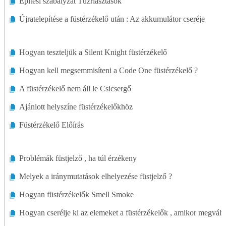
Építési szabályzat Tűzriasztások
Újratelepítése a füstérzékelő után : Az akkumulátor cseréje
Hogyan teszteljük a Silent Knight füstérzékelő
Hogyan kell megsemmisíteni a Code One füstérzékelő ?
A füstérzékelő nem áll le Csicsergő
Ajánlott helyszíne füstérzékelőkhöz
Füstérzékelő Előírás
Problémák füstjelző , ha túl érzékeny
Melyek a iránymutatások elhelyezése füstjelző ?
Hogyan füstérzékelők Smell Smoke
Hogyan cserélje ki az elemeket a füstérzékelők , amikor megvált