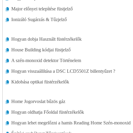
Major előnyei telepítése füstjelző
Ionizáló Sugárzás & Tűzjelző
Hogyan dobja Használt füstérzékelők
House Building kódjai füstjelző
A szén-monoxid detektor Történelem
Hogyan visszaállítása a DSC LCD5501Z billentyűzet ?
Kidobása optikai füstérzékelők
Home Jogorvoslat bűzös gáz
Hogyan oldhatja Főoldal füstérzékelők
Hogyan lehet megelőzni a hamis Reading Home Szén-monoxid é