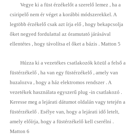
Vegye ki a füst érzékelőt a szerelő lemez , ha a
csiripelő nem ér véget a korábbi módszerekkel. A
legtöbb érzékelő csak azt írja elő , hogy bekapcsolja
őket negyed fordulattal az óramutató járásával
ellentétes , hogy távolítsa el őket a bázis . Matton 5
Húzza ki a vezetékes csatlakozók közül a felső a
füstérzékelő , ha van egy füstérzékelő , amely van
huzalozva , hogy a ház elektromos rendszer . A
vezetékek használata egyszerű plug -in csatlakozó .
Keresse meg a lejárati dátumot oldalán vagy tetején a
füstérzékelő . Esélye van, hogy a lejárati idő letelt,
amely előírja, hogy a füstérzékelő kell cserélni .
Matton 6