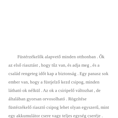
Füstérzékelők alapvető minden otthonban . Ők
az első riasztást , hogy tűz van, és adja meg , és a
család rengeteg időt kap a biztonság . Egy panasz sok
ember van, hogy a füstjelző kezd csipog, minden
látható ok nélkül . Az ok a csiripelő változhat , de
általában gyorsan orvosolható . Rögzítése
füstérzékelő riasztó csipog lehet olyan egyszerű, mint
egy akkumulátor csere vagy teljes egység cseréje .