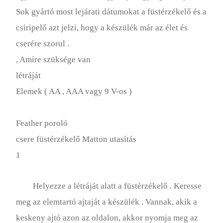
Sok gyártó most lejárati dátumokat a füstérzékelő és a
csiripelő azt jelzi, hogy a készülék már az élet és
cserére szorul .
, Amire szüksége van
létráját
Elemek ( AA , AAA vagy 9 V-os )
Feather poroló
csere füstérzékelő Matton utasítás
1
Helyezze a létráját alatt a füstérzékelő . Keresse
meg az elemtartó ajtaját a készülék . Vannak, akik a
keskeny ajtó azon az oldalon, akkor nyomja meg az