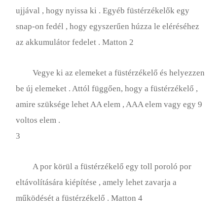
ujjával , hogy nyissa ki . Egyéb füstérzékelők egy
snap-on fedél , hogy egyszerűen húzza le eléréséhez
az akkumulátor fedelet . Matton 2
Vegye ki az elemeket a füstérzékelő és helyezzen
be új elemeket . Attól függően, hogy a füstérzékelő ,
amire szüksége lehet AA elem , AAA elem vagy egy 9
voltos elem .
3
A por körül a füstérzékelő egy toll poroló por
eltávolítására kiépítése , amely lehet zavarja a
működését a füstérzékelő . Matton 4