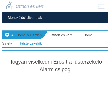
Otthon és kert
Menekülési Útvonalak
Általános Otthonbiztonság
#
Home & Garden
>>
Otthon és kert
> >>
Home
Otthoni Riasztórendszerek
Safety
>>
Füstérzékelők
Otthoni Széfek
Hogyan viselkedni Erősít a füstérzékelő
Füstérzékelők
Alarm csipog