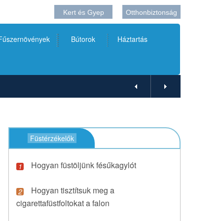
Kert és Gyep
Otthonbiztonság
 Fűszernövények
Bútorok
Háztartás
Füstérzékelők
Hogyan füstöljünk fésűkagylót
Hogyan tisztítsuk meg a
cigarettafüstfoltokat a falon