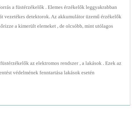
forrás a füstérzékelők . Elemes érzékelők leggyakrabban
át vezetékes detektorok. Az akkumulátor üzemű érzékelők
nőrizze a kimerült elemeket , de olcsóbb, mint utólagos
füstérzékelők az elektromos rendszer , a lakások . Ezek az
ntést védelmének fenntartása lakások esetén