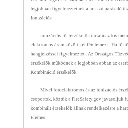
legjobban figyelmeztetnek a hosszú parázsló tüz
Ionizációs
ionizációs füstérzékelők tartalmaz ki
elektromos áram között két fémlemezt . Ha füstöt
hangjelzéssel figyelmeztet . Az Országos Tűzvéd
érzékelők működnek a legjobban abban az esetb
Kombináció érzékelők
Mivel fotoelektromos és az ionizációs érzéke
csoportok, köztük a FireSafety.gov javasoljuk f
kombinált érzékelők állnak rendelkezésre a hard
Elemes