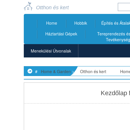
Otthon és kert
Home
Hobbik
Építés és Átala
Háztartási Gépek
Tereprendezés és 
Tevékenysé
Menekülési Útvonalak
Általános Otthonbiztonság
#
Home & Garden
>>
Otthon és kert
> >>
Home
Otthoni Riasztórendszerek
Otthoni Széfek
Kezdőlap f
Füstérzékelők