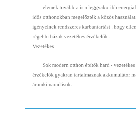
elemek továbbra is a leggyakoribb energia
idős otthonokban megelőzték a közös használat
igényelnek rendszeres karbantartást , hogy elle
régebbi házak vezetékes érzékelők .
Vezetékes
Sok modern otthon építők hard - vezetékes 
érzékelők gyakran tartalmaznak akkumulátor me
áramkimaradások.