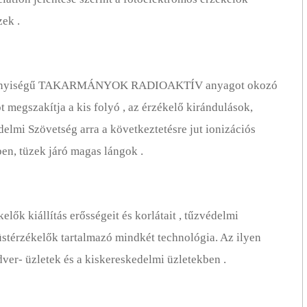
ek .
s mennyiségű TAKARMÁNYOK RADIOAKTÍV anyagot okozó
 megszakítja a kis folyó , az érzékelő kirándulások,
elmi Szövetség arra a következtetésre jut ionizációs
en, tüzek járó magas lángok .
lők kiállítás erősségeit és korlátait , tűzvédelmi
üstérzékelők tartalmazó mindkét technológia. Az ilyen
ver- üzletek és a kiskereskedelmi üzletekben .