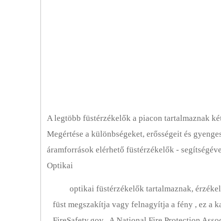
A legtöbb füstérzékelők a piacon tartalmaznak két 
Megértése a különbségeket, erősségeit és gyenges
áramforrások elérhető füstérzékelők - segítségéve
Optikai
optikai füstérzékelők tartalmaznak, érzéke
füst megszakítja vagy felnagyítja a fény , ez a k
FireSafety.gov . A National Fire Protection Asso