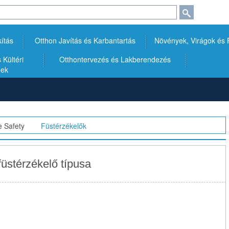
kítás
Otthon Javítás és Karbantartás
Növények, Virágok és
Kültéri
Otthontervezés és Lakberendezés
gek
 Safety
>>
Füstérzékelők
üstérzékelő típusa