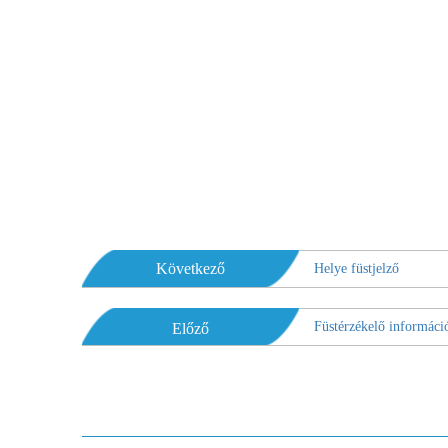
Következő
Helye füstjelző
Füstérzékelő informáci
Előző