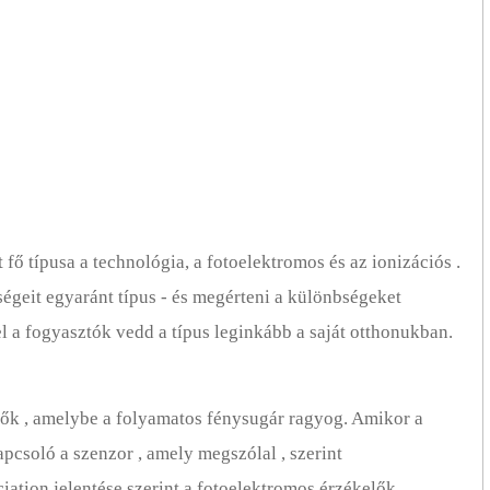
fő típusa a technológia, a fotoelektromos és az ionizációs .
égeit egyaránt típus - és megérteni a különbségeket
l a fogyasztók vedd a típus leginkább a saját otthonukban.
lők , amelybe a folyamatos fénysugár ragyog. Amikor a
apcsoló a szenzor , amely megszólal , szerint
ciation jelentése szerint a fotoelektromos érzékelők