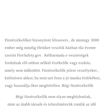
Füstérzékelőket bizonyított lifesavers , de mintegy 3000
ember még mindig életüket veszítik házban tűz évente
szerint FireSafety.gov . Kétharmada e veszteségek
fordulnak elő otthon nélkül érzékelők vagy eszköz,
amely nem működött. Füstérzékelők jelent veszélyeket ,
különösen akkor, ha nem tart fenn a jó munka érdekében,
vagy használja őket megfelelően. Régi füstérzékelők
Régi füstérzékelők nem olyan megbízhatóak,
mint az újabb társaik és teljesítményük romlik az idő