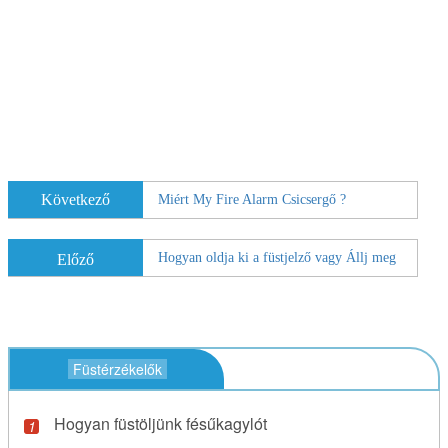
Következő
Miért My Fire Alarm Csicsergő ?
Hogyan oldja ki a füstjelző vagy Állj meg
Előző
Füstérzékelők
Hogyan füstöljünk fésűkagylót