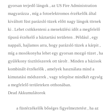
gyorsan terjedő lángok , az US Fire Administration
magyarázza , míg a fotoelektromos érzékelők által
kiváltott füst parázsló tüzek előtt nagy lángok törnek
ki . Lehet csökkenteni a menekülési időt a megfelelő
típusú érzékelő a háztartási területen . Például , egy
nappali, hajlamos arra, hogy parázsló tüzek a kárpit ,
míg a mosókonyha lehet egy gyorsan mozgó tüzet , ha
gyúlékony tisztítószerek ott tárolt . Minden a bázisok
kombinált érzékelők , amelyek használata mind a
kimutatási módszerek , vagy telepítse mindkét egység
a megfelelő területeken otthonában.
Dead Akkumulátorok
a füstérzékelők bőséges figyelmeztetést , ha az