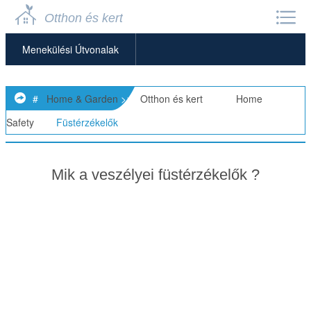
Otthon és kert
Menekülési Útvonalak
Általános Otthonbiztonság
#
Home & Garden
>>
Otthon és kert
> >>
Home
Otthoni Riasztórendszerek
Safety
>>
Füstérzékelők
Otthoni Széfek
Mik a veszélyei füstérzékelők ?
Füstérzékelők