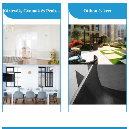
Kártevők, Gyomok és Problémák
Otthon és kert
Van egy hangos Pop Majd zümmögő &Smell in the Attic
Amikor Jelentkezés topdressing a Lawn