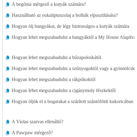
A begónia mérgező a kutyák számára?
Fűszerkert
Használható az eukaliptuszolaj a bolhák elpusztítására?
Gyep Alapjai
Hogyan ölj hangyákat, de légy biztonságos a kutyák számára
Hogyan lehet megszabadulni a hangyáktól a My House Alapítv
Gyep Karbantartás
Fűnyírók
Hogyan lehet megszabadulni a búzapoloskától
Gyep Díszek
Hogyan lehet megszabadulni a szúnyogoktól vagy a gyümölcslég
Hogyan lehet megszabadulni a rákpókoktól
Gyep Ültetés
Hogyan lehet megszabadulni a cigánymoly fészkektől
Gyep Eszközök
Hogyan öljük el a bogarakat a szárított szántóföldi kukoricában
Kártevők, Gyomok és Problémák
A Violas szarvas ellenálló?
Sziklakert
A Pawpaw mérgező?