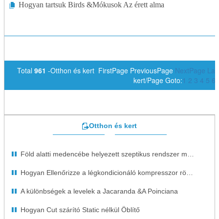
Hogyan tartsuk Birds &Mókusok Az érett alma
Total
961
-Otthon és kert FirstPage PreviousPage
NextPage
Las
kert/Page Goto:
1
2
3
4
5
6
Otthon és kert
Föld alatti medencébe helyezett szeptikus rendszer mozgatása
Hogyan Ellenőrizze a légkondicionáló kompresszor rövidzárlat
A különbségek a levelek a Jacaranda &A Poinciana
Hogyan Cut szárító Static nélkül Öblítő