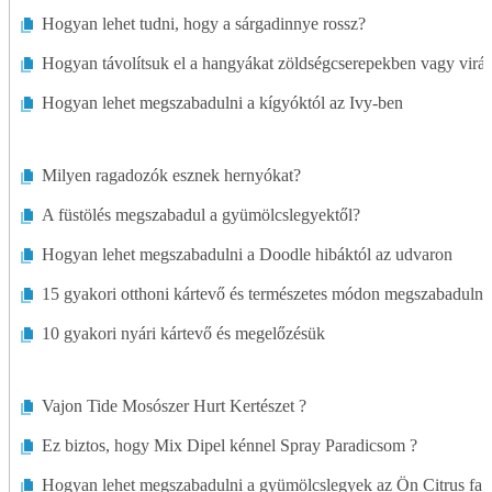
Rózsakert
Hogyan lehet tudni, hogy a sárgadinnye rossz?
Talaj
Hogyan távolítsuk el a hangyákat zöldségcserepekben vagy vir
Zöldségeskert
Hogyan lehet megszabadulni a kígyóktól az Ivy-ben
Milyen ragadozók esznek hernyókat?
A füstölés megszabadul a gyümölcslegyektől?
Hogyan lehet megszabadulni a Doodle hibáktól az udvaron
15 gyakori otthoni kártevő és természetes módon megszabadulni 
10 gyakori nyári kártevő és megelőzésük
Vajon Tide Mosószer Hurt Kertészet ?
Ez biztos, hogy Mix Dipel kénnel Spray Paradicsom ?
Hogyan lehet megszabadulni a gyümölcslegyek az Ön Citrus fa