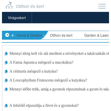
Otthon és kert
Virágoskert
Kerti Bútorok
#
Home & Garden
>>
Otthon és kert
> >>
Garden & Lawn
Kerti Törpék
Kerti Magok
Mennyi ideig kell víz alá meríteni a növényeket a takácsatkák el
A Fatsia Japonica mérgező a macskákra?
Kerti Tárolók
A cédrusfa mérgező a kutyára?
Kerti Szobrok
A Leucophyllum Frutescens mérgező a kutyákra?
Kerti Eszközök és Kellékek
Mennyi időbe telik, amíg a gyomok elpusztulnak a gyom és takar
Kertészeti Alapok
A fehérítő elpusztítja a füvet és a gyomokat?
Fű Növesztése