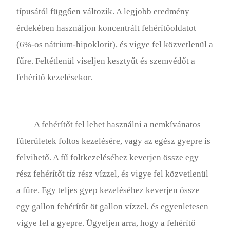
Rózsakert
típusától függően változik. A legjobb eredmény
Talaj
érdekében használjon koncentrált fehérítőoldatot
(6%-os nátrium-hipoklorit), és vigye fel közvetlenül a
Zöldségeskert
fűre. Feltétlenül viseljen kesztyűt és szemvédőt a
fehérítő kezelésekor.
A fehérítőt fel lehet használni a nemkívánatos
fűterületek foltos kezelésére, vagy az egész gyepre is
felvihető. A fű foltkezeléséhez keverjen össze egy
rész fehérítőt tíz rész vízzel, és vigye fel közvetlenül
a fűre. Egy teljes gyep kezeléséhez keverjen össze
egy gallon fehérítőt öt gallon vízzel, és egyenletesen
vigye fel a gyepre. Ügyeljen arra, hogy a fehérítő