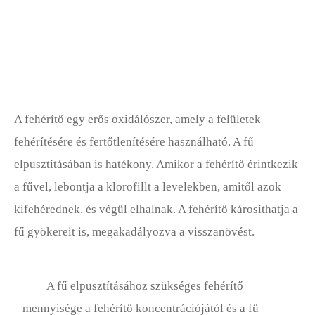
Fűszerkert
Gyep Alapjai
Gyep Karbantartás
A fehérítő egy erős oxidálószer, amely a felületek
Fűnyírók
fehérítésére és fertőtlenítésére használható. A fű
Gyep Díszek
elpusztításában is hatékony. Amikor a fehérítő érintkezik
a fűvel, lebontja a klorofillt a levelekben, amitől azok
Gyep Ültetés
kifehérednek, és végül elhalnak. A fehérítő károsíthatja a
Gyep Eszközök
fű gyökereit is, megakadályozva a visszanövést.
Kártevők, Gyomok és Problémák
Sziklakert
A fű elpusztításához szükséges fehérítő
mennyisége a fehérítő koncentrációjától és a fű