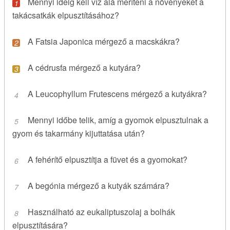
Mennyi ideig kell víz alá meríteni a növényeket a
takácsatkák elpusztításához?
A Fatsia Japonica mérgező a macskákra?
A cédrusfa mérgező a kutyára?
A Leucophyllum Frutescens mérgező a kutyákra?
Mennyi időbe telik, amíg a gyomok elpusztulnak a
gyom és takarmány kijuttatása után?
A fehérítő elpusztítja a füvet és a gyomokat?
A begónia mérgező a kutyák számára?
Használható az eukaliptuszolaj a bolhák
elpusztítására?