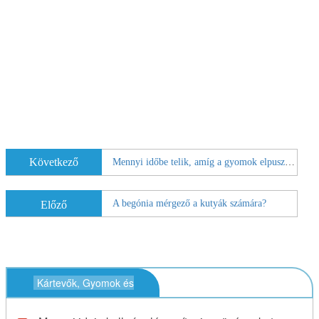
Következő
Mennyi időbe telik, amíg a gyomok elpusztulnak a gyom és takarmány kijuttatása után?
A begónia mérgező a kutyák számára?
Előző
Kártevők, Gyomok és
Problémák