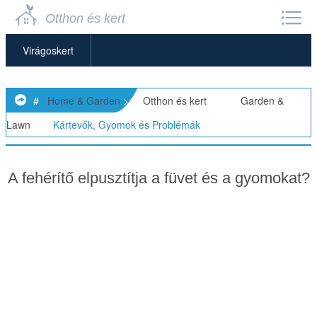
Otthon és kert
Virágoskert
Kerti Bútorok
#
Home & Garden
>>
Otthon és kert
> >>
Garden &
Kerti Törpék
Lawn
>>
Kártevők, Gyomok és Problémák
Kerti Magok
A fehérítő elpusztítja a füvet és a gyomokat?
Kerti Tárolók
Kerti Szobrok
Kerti Eszközök és Kellékek
Kertészeti Alapok
Fű Növesztése