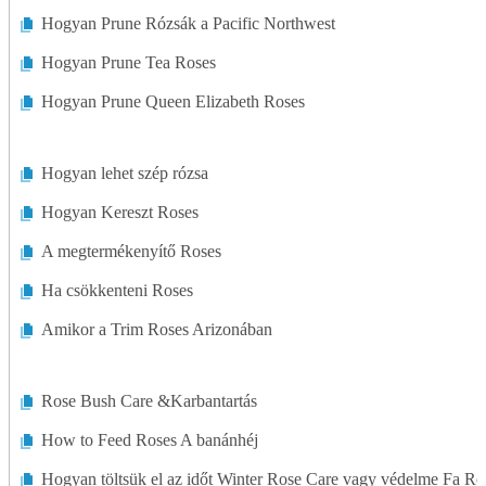
Rózsakert
Hogyan Prune Rózsák a Pacific Northwest
Talaj
Hogyan Prune Tea Roses
Zöldségeskert
Hogyan Prune Queen Elizabeth Roses
Hogyan lehet szép rózsa
Hogyan Kereszt Roses
A megtermékenyítő Roses
Ha csökkenteni Roses
Amikor a Trim Roses Arizonában
Rose Bush Care &Karbantartás
How to Feed Roses A banánhéj
Hogyan töltsük el az időt Winter Rose Care vagy védelme Fa Ro