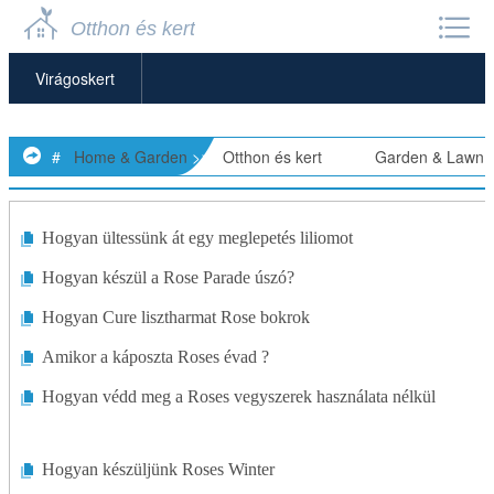
Otthon és kert
Virágoskert
Kerti Bútorok
#
Home & Garden
>>
Otthon és kert
> >>
Garden & Lawn
Kerti Törpék
Kerti Magok
Hogyan ültessünk át egy meglepetés liliomot
Hogyan készül a Rose Parade úszó?
Kerti Tárolók
Hogyan Cure lisztharmat Rose bokrok
Kerti Szobrok
Amikor a káposzta Roses évad ?
Kerti Eszközök és Kellékek
Hogyan védd meg a Roses vegyszerek használata nélkül
Kertészeti Alapok
Hogyan készüljünk Roses Winter
Fű Növesztése