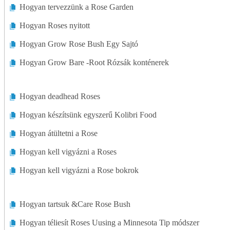
Hogyan tervezzünk a Rose Garden
Fűszerkert
Hogyan Roses nyitott
Gyep Alapjai
Hogyan Grow Rose Bush Egy Sajtó
Hogyan Grow Bare -Root Rózsák konténerek
Gyep Karbantartás
Fűnyírók
Hogyan deadhead Roses
Gyep Díszek
Hogyan készítsünk egyszerű Kolibri Food
Hogyan átültetni a Rose
Gyep Ültetés
Hogyan kell vigyázni a Roses
Gyep Eszközök
Hogyan kell vigyázni a Rose bokrok
Kártevők, Gyomok és Problémák
Hogyan tartsuk &Care Rose Bush
Sziklakert
Hogyan téliesít Roses Uusing a Minnesota Tip módszer