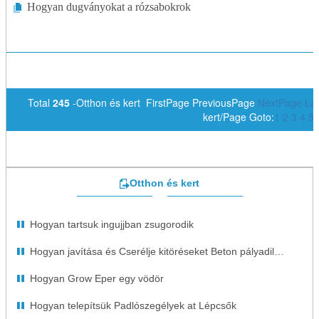
Hogyan dugványokat a rózsabokrok
Total
245
-Otthon és kert FirstPage PreviousPage
NextPage
La
kert/Page Goto:
1
2
3
4
5
Otthon és kert
Hogyan tartsuk ingujjban zsugorodik
Hogyan javítása és Cserélje kitöréseket Beton pályadilatációjára
Hogyan Grow Eper egy vödör
Hogyan telepítsük Padlószegélyek at Lépcsők