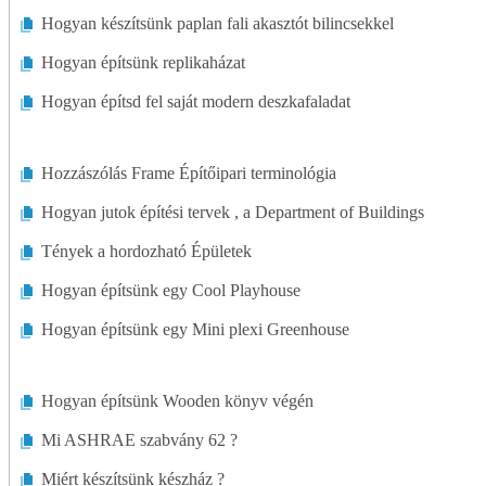
Átalakítási Tervek
Hogyan készítsünk paplan fali akasztót bilincsekkel
Átalakítási Eszközök és Berendezések
Hogyan építsünk replikaházat
Szobáról Szobára Átalakítás
Hogyan építsd fel saját modern deszkafaladat
Járdák
Hozzászólás Frame Építőipari terminológia
Falak
Hogyan jutok építési tervek , a Department of Buildings
Ablakok
Tények a hordozható Épületek
Hogyan építsünk egy Cool Playhouse
Hogyan építsünk egy Mini plexi Greenhouse
Hogyan építsünk Wooden könyv végén
Mi ASHRAE szabvány 62 ?
Miért készítsünk készház ?