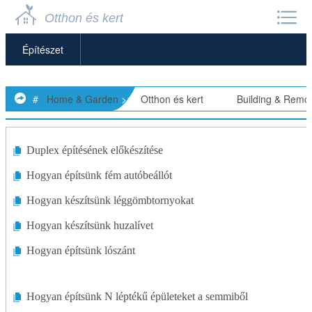
Otthon és kert
Építészet
Fürdőszobák
#
Home & Garden
>>
Otthon és kert
> >>
Building & Remo
Épülettervezés
Építőanyagok és Kellékek
Duplex építésének előkészítése
Hogyan építsünk fém autóbeállót
Szőnyeg
Hogyan készítsünk léggömbtornyokat
Mennyezetek
Hogyan készítsünk huzalívet
Ajtók
Hogyan építsünk lószánt
Autóbeálló
Hogyan építsünk N léptékű épületeket a semmiből
Energiahatékony Otthonok