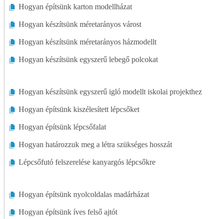
Hogyan építsünk karton modellházat
Külső Átalakítás
Hogyan készítsünk méretarányos várost
Kandallók
Hogyan készítsünk méretarányos házmodellt
Hogyan készítsünk egyszerű lebegő polcokat
Padlók
Zöld Életmód
Hogyan készítsünk egyszerű igló modellt iskolai projekthez
Történelmi Restaurálás
Hogyan építsünk kiszélesített lépcsőket
Hogyan építsünk lépcsőfalat
Otthoni Bővítések
Hogyan határozzuk meg a létra szükséges hosszát
Lakásépítés
Lépcsőfutó felszerelése kanyargós lépcsőkre
Belső Átalakítás
Hogyan építsünk nyolcoldalas madárházat
Konyhák
Hogyan építsünk íves felső ajtót