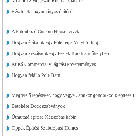
Mi a 6012 Hegesztő Rod használják?
Részletek hagyományos építésű
A különböző Custom House tervek
Hogyan építsünk egy Pole pajta Vinyl Siding
Hogyan készítsünk egy Festék Booth a műhelyben
Külső Commercial világítási követelmények
Hogyan felálló Pole Barn
Megfelelő lépéseket, hogy vegye , amikor gondolkodik építése
Betöltése Dock szabványok
Útmutató építése Kétszobás kabin
Tippek Építési Szubtrópusi Homes