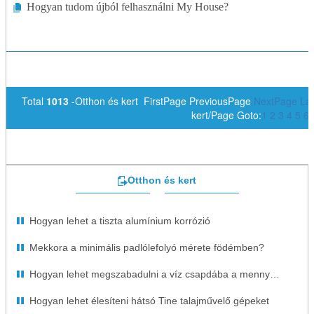
Hogyan tudom újból felhasználni My House?
Total
1013
-Otthon és kert FirstPage PreviousPage
NextPage
La
kert/Page Goto:
1
2
3
4
5
6
Otthon és kert
Hogyan lehet a tiszta alumínium korrózió
Mekkora a minimális padlólefolyó mérete födémben?
Hogyan lehet megszabadulni a víz csapdába a mennyezeten
Hogyan lehet élesíteni hátsó Tine talajművelő gépeket