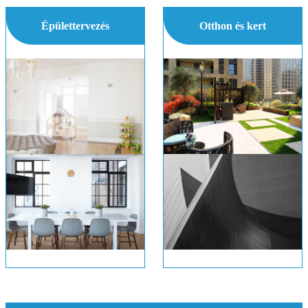
Épülettervezés
Otthon és kert
Geodéziai Dome Chord tényezők
Hogyan változtassuk meg a Control Board egy Bosch mosogatógép