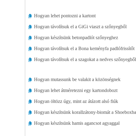
Belső Átalakítás
Hogyan lehet pontozni a kartont
Konyhák
Hogyan távolítsuk el a GiGi viaszt a szőnyegből
Átalakítási Tervek
Hogyan készítsünk betonpadlót szőnyeghez
Átalakítási Eszközök és Berendezések
Hogyan távolítsuk el a Bona keményfa padlófrissítőt
Hogyan távolítsuk el a szagokat a nedves szőnyegből
Szobáról Szobára Átalakítás
Járdák
Hogyan mutassunk be valakit a közönségnek
Falak
Hogyan lehet átméretezni egy kartondobozt
Hogyan öltözz úgy, mint az átázott alsó fiúk
Ablakok
Hogyan készítsünk korallzátony-biomát a Shoeboxb
Hogyan készítsünk hamis agancsot agyaggal