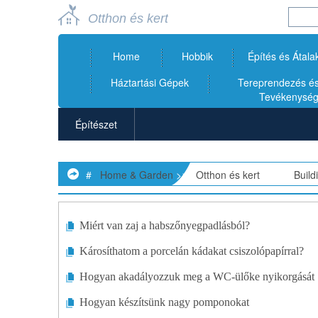
Otthon és kert
Home
Hobbik
Építés és Átala
Háztartási Gépek
Tereprendezés és 
Tevékenysé
Építészet
Fürdőszobák
#
Home & Garden
>>
Otthon és kert
> >>
Buil
Épülettervezés
Építőanyagok és Kellékek
Miért van zaj a habszőnyegpadlásból?
Károsíthatom a porcelán kádakat csiszolópapírral?
Szőnyeg
Hogyan akadályozzuk meg a WC-ülőke nyikorgását
Mennyezetek
Hogyan készítsünk nagy pomponokat