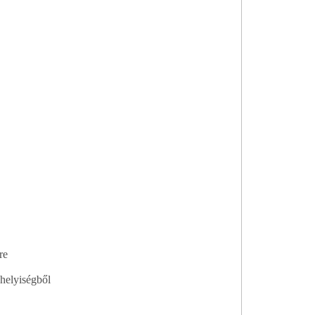
re
helyiségből