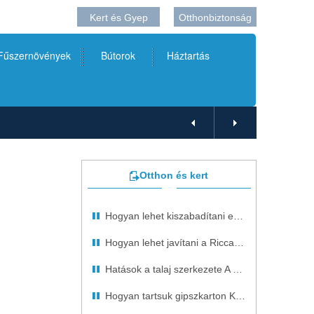
Kert és Gyep
Otthonbiztonság
 Fűszernövények
Bútorok
Háztartás
Otthon és kert
Hogyan lehet kiszabadítani egy törött villanykörte
Hogyan lehet javítani a Riccar 2600 Varrógép
Hatások a talaj szerkezete A üzekedés
Hogyan tartsuk gipszkarton Kések rozsdásodását