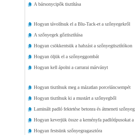
Ajtók
A bársonycipők tisztítása
Autóbeálló
Hogyan távolítsuk el a Blu-Tack-et a szőnyegekről
Energiahatékony Otthonok
A szőnyegek gőztisztítása
Külső Átalakítás
Hogyan csökkentsük a habzást a szőnyegtisztítókon
Kandallók
Hogyan öljük el a szőnyeggombát
Hogyan kell ápolni a carrarai márványt
Padlók
Zöld Életmód
Hogyan tisztítsuk meg a mázatlan porceláncsempét
Történelmi Restaurálás
Hogyan tisztítsuk ki a mustárt a szőnyegből
Laminált padló fektetése betonra és átmeneti szőnyeg
Otthoni Bővítések
Hogyan keverjük össze a keményfa padlótípusokat a 
Lakásépítés
Hogyan festsünk szőnyegragasztóra