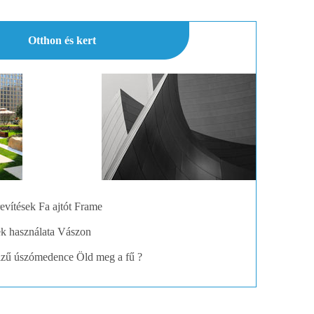
Otthon és kert
evítések Fa ajtót Frame
tek használata Vászon
vizű úszómedence Öld meg a fű ?