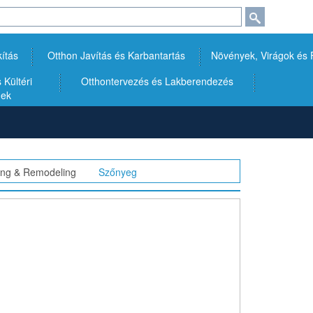
kítás
Otthon Javítás és Karbantartás
Növények, Virágok és
Kültéri
Otthontervezés és Lakberendezés
gek
ding & Remodeling
>>
Szőnyeg