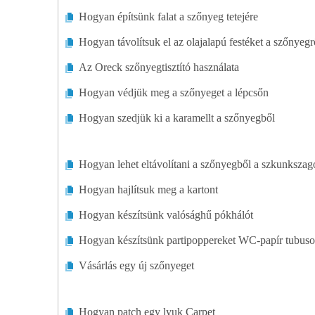
Hogyan építsünk falat a szőnyeg tetejére
Hogyan távolítsuk el az olajalapú festéket a szőnyegr
Az Oreck szőnyegtisztító használata
Hogyan védjük meg a szőnyeget a lépcsőn
Hogyan szedjük ki a karamellt a szőnyegből
Hogyan lehet eltávolítani a szőnyegből a szkunkszag
Hogyan hajlítsuk meg a kartont
Hogyan készítsünk valósághű pókhálót
Hogyan készítsünk partipoppereket WC-papír tubus
Vásárlás egy új szőnyeget
Hogyan patch egy lyuk Carpet