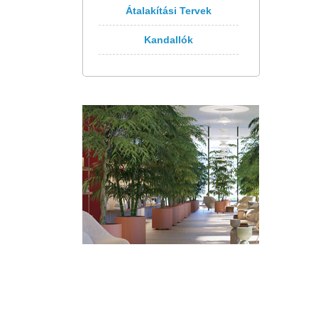
Átalakítási Tervek
Kandallók