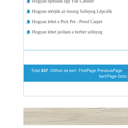
Hogyan építsünk egy File Cabinet
Hogyan mérjük az összeg Szőnyeg Lépcsők
Hogyan lehet a Pick Pet - Proof Carpet
Hogyan lehet javítani a berber szőnyeg
Total
537
-Otthon és kert FirstPage PreviousPage
Ne
kert/Page Goto: