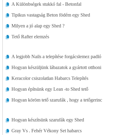
A Különbségek stukkó fal - Betonfal
Külső Átalakítás
Tipikus vastagság Beton födém egy Shed
Kandallók
Milyen a jó alap egy Shed ?
Tető Rafter elemzés
Padlók
Zöld Életmód
A legjobb Nails a telepítése forgácslemez padló
Történelmi Restaurálás
Hogyan készüljünk lábazatok a gyártott otthoni
Keracolor csiszolatlan Habarcs Telepítés
Otthoni Bővítések
Hogyan építsünk egy Lean -to Shed tető
Lakásépítés
Hogyan köröm tető szarufák , hogy a tetőgerinc
Belső Átalakítás
Hogyan készítsünk szarufák egy Shed
Konyhák
Gray Vs . Fehér Vékony Set habarcs