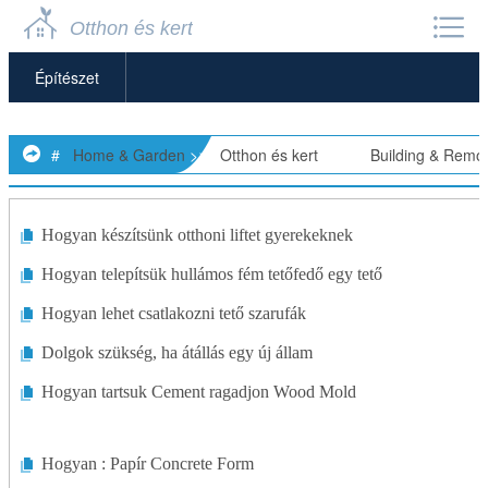
Otthon és kert
Építészet
Fürdőszobák
#
Home & Garden
>>
Otthon és kert
> >>
Building & Remo
Épülettervezés
Építőanyagok és Kellékek
Hogyan készítsünk otthoni liftet gyerekeknek
Hogyan telepítsük hullámos fém tetőfedő egy tető
Szőnyeg
Hogyan lehet csatlakozni tető szarufák
Mennyezetek
Dolgok szükség, ha átállás egy új állam
Ajtók
Hogyan tartsuk Cement ragadjon Wood Mold
Autóbeálló
Hogyan : Papír Concrete Form
Energiahatékony Otthonok