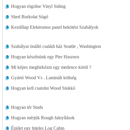
Átalakítási Tervek
Hogyan rögzítse Vinyl Siding
Átalakítási Eszközök és Berendezések
Shed Burkolat Súgó
Szobáról Szobára Átalakítás
Kezdőlap Elektromos panel bekötési Szabályok
Járdák
Szabályai önálló családi ház Seattle , Washington
Falak
Hogyan készítsünk egy Pier Hasznos
Ablakok
Mi képes megbirkózni egy medence körül ?
Gyártó Wood Vs . Laminált költség
Hogyan kell csatolni Wood Stukkó
Hogyan tér Studs
Hogyan mérjük Rough falnyílások
Épület egy hiteles Log Cabin