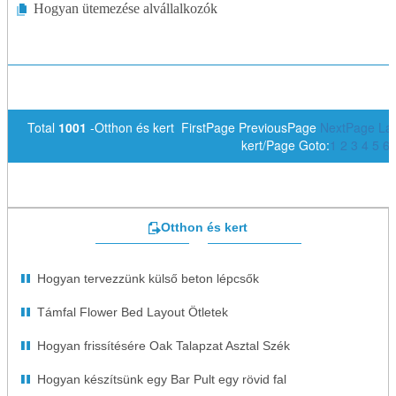
Hogyan ütemezése alvállalkozók
Total
1001
-Otthon és kert FirstPage PreviousPage
NextPage
La
kert/Page Goto:
1
2
3
4
5
6
Otthon és kert
Hogyan tervezzünk külső beton lépcsők
Támfal Flower Bed Layout Ötletek
Hogyan frissítésére Oak Talapzat Asztal Szék
Hogyan készítsünk egy Bar Pult egy rövid fal