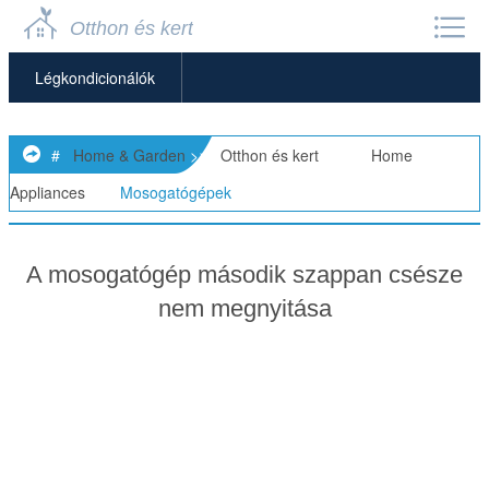
Otthon és kert
Légkondicionálók
Légtisztítók
#
Home & Garden
>>
Otthon és kert
> >>
Home
Készülék Javítás
Appliances
>>
Mosogatógépek
Mennyezeti Ventilátorok
A mosogatógép második szappan csésze
Mosogatógépek
nem megnyitása
Szemétőrlők
Mikrohullámú Sütők
Egyéb Háztartási Gépek
Hűtőszekrények