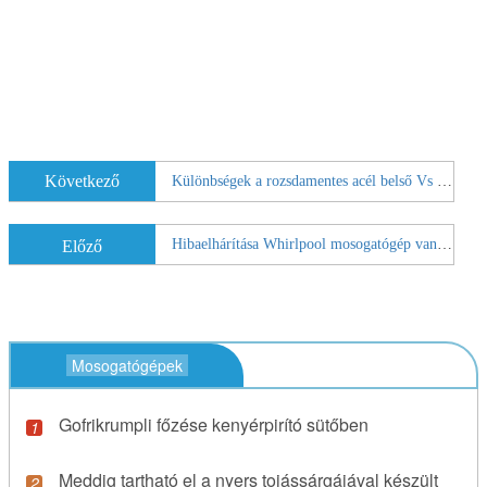
Következő
Különbségek a rozsdamentes acél belső Vs . Nylon Interior Mosogatógépek
Hibaelhárítása Whirlpool mosogatógép van a víz elvezetésével A Vent Cap
Előző
Mosogatógépek
Gofrikrumpli főzése kenyérpirító sütőben
Meddig tartható el a nyers tojássárgájával készült