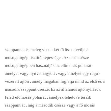
Mosó- és Szárítógépek
szappannal és meleg vízzel két fő összetevője a
mosogatógép tisztító képessége . Az első csésze
mosogatógépben használják az előmosás poharat,
amelyet vagy nyitva hagyott , vagy amelyet egy rugó -
vezérelt ajtón , amely magában foglalja mind az első és a
második szappant csésze. Ez az általános ajtó nyílások
felett előmosás poharat , amelyek lehetővé teszik
szappant át , míg a második csésze vagy a fő mosás