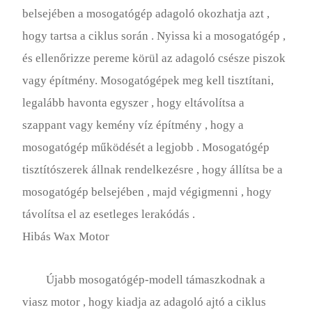
belsejében a mosogatógép adagoló okozhatja azt ,
hogy tartsa a ciklus során . Nyissa ki a mosogatógép ,
és ellenőrizze pereme körül az adagoló csésze piszok
vagy építmény. Mosogatógépek meg kell tisztítani,
legalább havonta egyszer , hogy eltávolítsa a
szappant vagy kemény víz építmény , hogy a
mosogatógép működését a legjobb . Mosogatógép
tisztítószerek állnak rendelkezésre , hogy állítsa be a
mosogatógép belsejében , majd végigmenni , hogy
távolítsa el az esetleges lerakódás .
Hibás Wax Motor
Újabb mosogatógép-modell támaszkodnak a
viasz motor , hogy kiadja az adagoló ajtó a ciklus