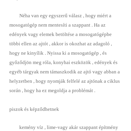
Néha van egy egyszerű válasz , hogy miért a
mosogatógép nem mentesíti a szappant . Ha az
edények vagy elemek betöltése a mosogatógépbe
többi ellen az ajtót , akkor is okozhat az adagoló ,
hogy ne kinyílik . Nyissa ki a mosogatógép , és
győződjön meg róla, konyhai eszközök , edények és
egyéb tárgyak nem támaszkodik az ajtó vagy abban a
helyzetben , hogy nyomják felfelé az ajtónak a ciklus
során , hogy ha ez megoldja a problémát .
piszok és képződhetnek
kemény víz , lime-vagy akár szappant építmény