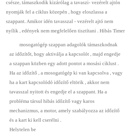
csésze, támaszkodik kizárólag a tavaszi- vezérelt ajtón
nyomják fel a ciklus közepén , hogy eloszlassa a
szappant. Amikor idén tavasszal - vezérelt ajtó nem
nyílik , edények nem megfelelően tisztítani . Hibás Timer
mosogatógép szappan adagolók támaszkodnak
az időzítőt, hogy aktiválja a kapcsolót , majd engedje
a szappan közben egy adott pontot a mosási ciklust .
Ha az időzítő , a mosogatógép ki van kapcsolva , vagy
ha a kart kapcsolódó időzítő eltörik , akkor nem
tavasszal nyitott és engedje el a szappant. Ha a
probléma társul hibás időzítő vagy karos
mechanizmus, a motor, amely szabályozza az időzítő
és a kart ki kell cserélni .
Helytelen be