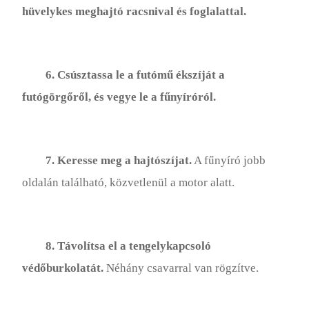
hüvelykes meghajtó racsnival és foglalattal.
6. Csúsztassa le a futómű ékszíját a
futógörgőről, és vegye le a fűnyíróról.
7. Keresse meg a hajtószíjat.
A fűnyíró jobb
oldalán található, közvetlenül a motor alatt.
8. Távolítsa el a tengelykapcsoló
védőburkolatát.
Néhány csavarral van rögzítve.