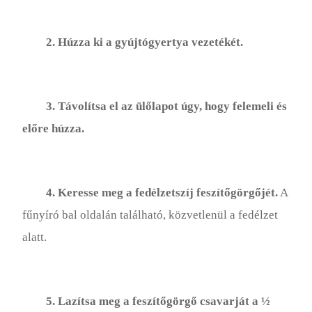
2. Húzza ki a gyújtógyertya vezetékét.
3. Távolítsa el az ülőlapot úgy, hogy felemeli és
előre húzza.
4. Keresse meg a fedélzetszíj feszítőgörgőjét.
A
fűnyíró bal oldalán található, közvetlenül a fedélzet
alatt.
5. Lazítsa meg a feszítőgörgő csavarját a ½