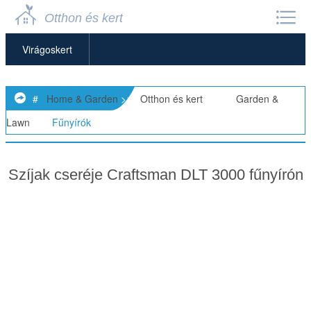
Otthon és kert
Virágoskert
Kerti Bútorok
#
Home & Garden
>>
Otthon és kert
> >>
Garden &
Kerti Törpék
Lawn
>>
Fűnyírók
Kerti Magok
Szíjak cseréje Craftsman DLT 3000 fűnyírón
Kerti Tárolók
Kerti Szobrok
Kerti Eszközök és Kellékek
Kertészeti Alapok
Fű Növesztése