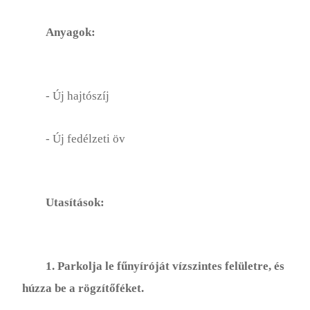
Rózsakert
Anyagok:
Talaj
Zöldségeskert
- Új hajtószíj
- Új fedélzeti öv
Utasítások:
1. Parkolja le fűnyíróját vízszintes felületre, és
húzza be a rögzítőféket.