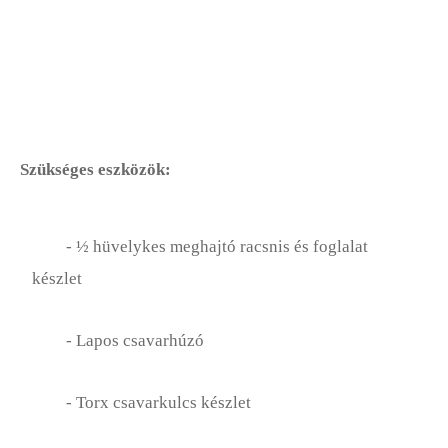
Fűszerkert
Gyep Alapjai
Gyep Karbantartás
Szükséges eszközök:
Fűnyírók
Gyep Díszek
- ½ hüvelykes meghajtó racsnis és foglalat
Gyep Ültetés
készlet
Gyep Eszközök
- Lapos csavarhúzó
Kártevők, Gyomok és Problémák
- Torx csavarkulcs készlet
Sziklakert