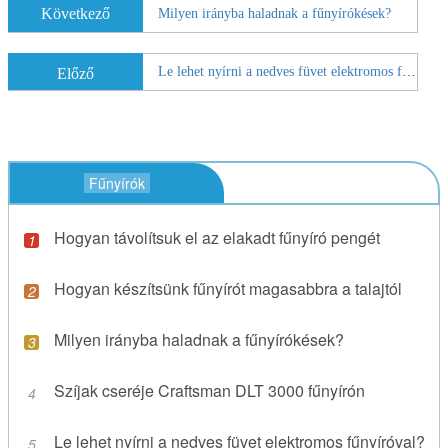
Következő
Milyen irányba haladnak a fűnyírókések?
Le lehet nyírni a nedves füvet elektromos fűnyíróval?
Előző
Fűnyírók
Hogyan távolítsuk el az elakadt fűnyíró pengét
Hogyan készítsünk fűnyírót magasabbra a talajtól
Milyen irányba haladnak a fűnyírókések?
Szíjak cseréje Craftsman DLT 3000 fűnyírón
Le lehet nyírni a nedves füvet elektromos fűnyíróval?