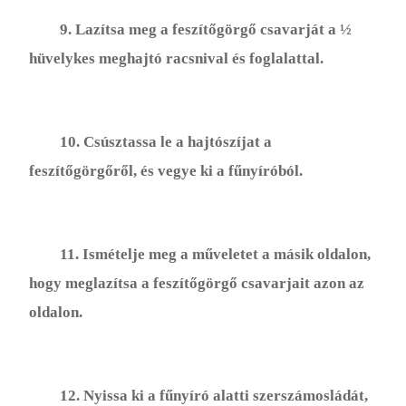
9. Lazítsa meg a feszítőgörgő csavarját a ½
hüvelykes meghajtó racsnival és foglalattal.
10. Csúsztassa le a hajtószíjat a
feszítőgörgőről, és vegye ki a fűnyíróból.
11. Ismételje meg a műveletet a másik oldalon,
hogy meglazítsa a feszítőgörgő csavarjait azon az
oldalon.
12. Nyissa ki a fűnyíró alatti szerszámosládát,