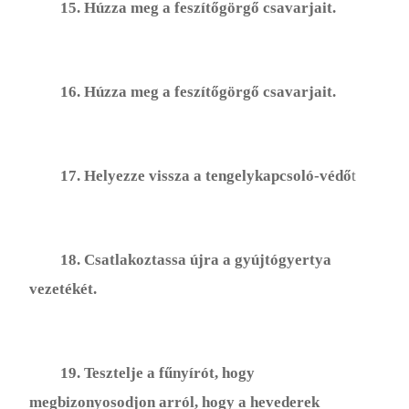
15. Húzza meg a feszítőgörgő csavarjait.
16. Húzza meg a feszítőgörgő csavarjait.
17. Helyezze vissza a tengelykapcsoló-védő
t
18. Csatlakoztassa újra a gyújtógyertya
vezetékét.
19. Tesztelje a fűnyírót, hogy
megbizonyosodjon arról, hogy a hevederek