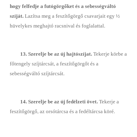
hogy felfedje a futógörgőket és a sebességváltó
szíját.
Lazítsa meg a feszítőgörgő csavarjait egy ½
hüvelykes meghajtó racsnival és foglalattal.
13. Szerelje be az új hajtószíjat.
Tekerje körbe a
főtengely szíjtárcsát, a feszítőgörgőt és a
sebességváltó szíjtárcsát.
14. Szerelje be az új fedélzeti övet.
Tekerje a
feszítőgörgő, az orsótárcsa és a fedéltárcsa köré.