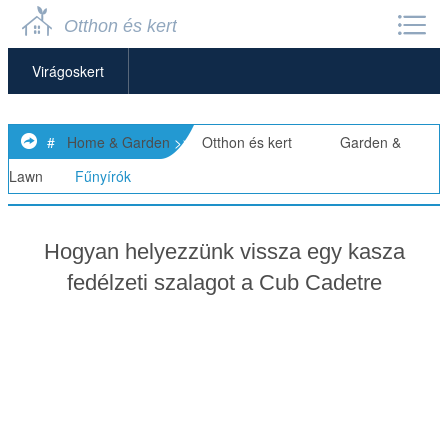
Otthon és kert
Virágoskert
Kerti Bútorok
#
Home & Garden
>>
Otthon és kert
> >>
Garden &
Kerti Törpék
Lawn
>>
Fűnyírók
Kerti Magok
Hogyan helyezzünk vissza egy kasza
Kerti Tárolók
fedélzeti szalagot a Cub Cadetre
Kerti Szobrok
Kerti Eszközök és Kellékek
Kertészeti Alapok
Fű Növesztése