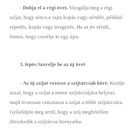
-
Dobja el a régi övet.
Vizsgálja meg a régi
szíjat, hogy nincs-e rajta kopás vagy sérülés, például
repedés, kopás vagy üvegezés. Ha az öv sérült,
fontos, hogy cserélje ki egy újra.
3. lépés:Szerelje be az új övet
-
Az új szíjat vezesse a szíjtárcsák köré.
Kezdje
azzal, hogy a szíjat a motor szíjtárcsájára helyezi,
majd óvatosan csúsztassa a szíjat a többi szíjtárcsára.
Győződjön meg arról, hogy a szíj megfelelően
illeszkedik a szíjtárcsa hornyaiba.