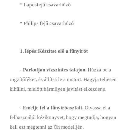
Rózsakert
* Laposfejű csavarhúzó
Talaj
* Philips fejű csavarhúzó
Zöldségeskert
1. lépés:Készítse elő a fűnyírót
-
Parkoljon vízszintes talajon.
Húzza be a
rögzítőféket, és állítsa le a motort. Hagyja teljesen
kihűlni, mielőtt bármilyen javítást elkezdene.
-
Emelje fel a fűnyíróasztalt.
Olvassa el a
felhasználói kézikönyvet, hogy megtudja, hogyan
kell ezt megtenni az Ön modelljén.