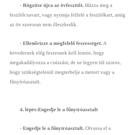
-
Rögzítse újra az övfeszítőt.
Húzza meg a
feszítőcsavart, vagy nyomja felfelé a feszítőkart, amíg
az öv szorosan nem illeszkedik.
-
Ellenőrizze a megfelelő feszességet.
A
hevedernek elég feszesnek kell lennie, hogy
megakadályozza a csúszást, de ne legyen túl szoros,
hogy szükségtelenül megterhelje a motort vagy a
fűnyíróasztalt.
4. lépés:Engedje le a fűnyíróasztalt
-
Engedje le a fűnyíróasztalt.
Olvassa el a