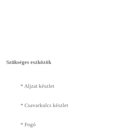
Fűszerkert
Gyep Alapjai
Gyep Karbantartás
Fűnyírók
Szükséges eszközök
Gyep Díszek
Gyep Ültetés
* Aljzat készlet
Gyep Eszközök
* Csavarkulcs készlet
Kártevők, Gyomok és Problémák
* Fogó
Sziklakert