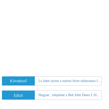
Következő
Le lehet nyírni a nedves füvet elektromos fűnyíróval?
Hogyan : telepítése a Belt John Deere L100 Fűnyíró
Előző