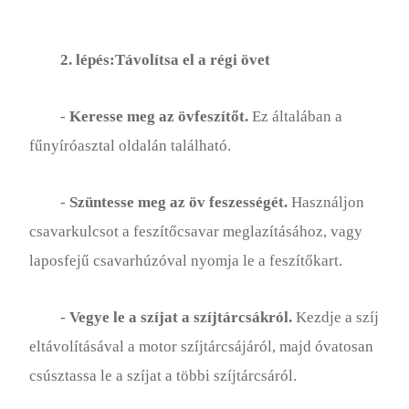
2. lépés:Távolítsa el a régi övet
-
Keresse meg az övfeszítőt.
Ez általában a
fűnyíróasztal oldalán található.
-
Szüntesse meg az öv feszességét.
Használjon
csavarkulcsot a feszítőcsavar meglazításához, vagy
laposfejű csavarhúzóval nyomja le a feszítőkart.
-
Vegye le a szíjat a szíjtárcsákról.
Kezdje a szíj
eltávolításával a motor szíjtárcsájáról, majd óvatosan
csúsztassa le a szíjat a többi szíjtárcsáról.