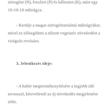
nitrogént (N), foszfort (P) és káliumot (K), mint egy
Paradicsom Termesztése
10-10-10 műtrágya.
Tulipánok Termesztése
- Kerülje a magas nitrogéntartalmú műtrágyákat,
Zöldségek Termesztése
mivel ez elősegítheti a túlzott vegetatív növekedést a
Fűszernövény Alapok
virágzás rovására.
Beltéri Termesztés
Orchideák
3. Jelentkezés ideje:
Kültéri Termesztés
Növény Alapok
- A babér megtermékenyítésére a legjobb idő
Cserjék
tavasszal, közvetlenül az új növekedés megjelenése
előtt.
Speciális Kertek