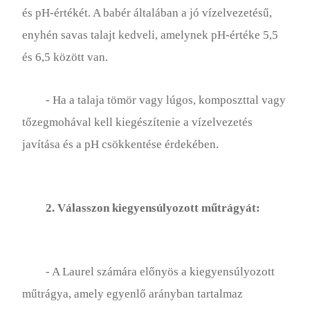
Menta Termesztése
és pH-értékét. A babér általában a jó vízelvezetésű,
Gomba Termesztés
enyhén savas talajt kedveli, amelynek pH-értéke 5,5
és 6,5 között van.
Földimogyoró Termesztése
Évelő Növények Termesztése
- Ha a talaja tömör vagy lúgos, komposzttal vagy
tőzegmohával kell kiegészítenie a vízelvezetés
Növények Termesztése
javítása és a pH csökkentése érdekében.
Rozmaring Termesztése
Rózsák Termesztése
2. Válasszon kiegyensúlyozott műtrágyát:
Eper Termesztése
Napraforgók Termesztése
- A Laurel számára előnyös a kiegyensúlyozott
Kakukkfű Termesztése
műtrágya, amely egyenlő arányban tartalmaz