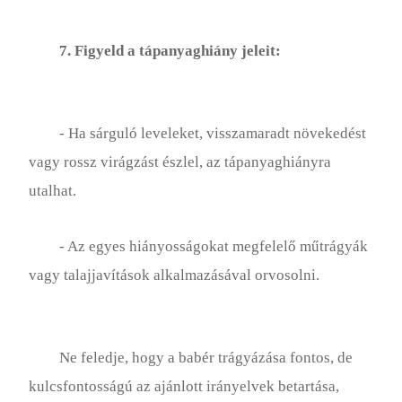
7. Figyeld a tápanyaghiány jeleit:
- Ha sárguló leveleket, visszamaradt növekedést
vagy rossz virágzást észlel, az tápanyaghiányra
utalhat.
- Az egyes hiányosságokat megfelelő műtrágyák
vagy talajjavítások alkalmazásával orvosolni.
Ne feledje, hogy a babér trágyázása fontos, de
kulcsfontosságú az ajánlott irányelvek betartása,