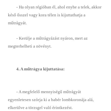
Fák
- Ha olyan régióban él, ahol enyhe a telek, akkor
késő ősszel vagy kora télen is kijuttathatja a
műtrágyát.
- Kerülje a műtrágyázást nyáron, mert az
megterhelheti a növényt.
4. A műtrágya kijuttatása:
- A megfelelő mennyiségű műtrágyát
egyenletesen szórja ki a babér lombkoronája alá,
elkerülve a törzsgel való érintkezést.