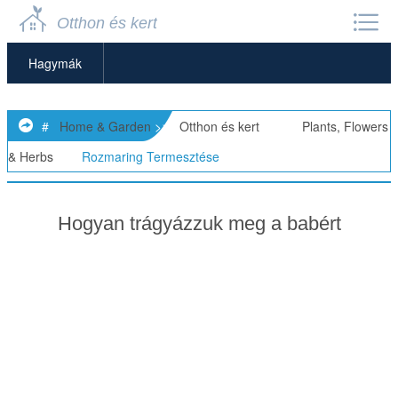
Otthon és kert
Hagymák
Virág Alapok
#
Home & Garden
>>
Otthon és kert
> >>
Plants, Flowers
Zöld és Organikus
& Herbs
>>
Rozmaring Termesztése
Talajtakarók és Futónövények
Hogyan trágyázzuk meg a babért
Egynyári Növények Termesztése
Bazsalikom Termesztése
Bab Termesztése
Bogyósok Termesztése
Áfonya Termesztése