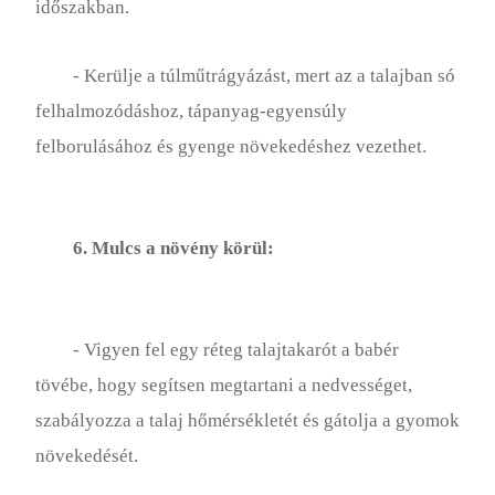
időszakban.
- Kerülje a túlműtrágyázást, mert az a talajban só
felhalmozódáshoz, tápanyag-egyensúly
felborulásához és gyenge növekedéshez vezethet.
6. Mulcs a növény körül:
- Vigyen fel egy réteg talajtakarót a babér
tövébe, hogy segítsen megtartani a nedvességet,
szabályozza a talaj hőmérsékletét és gátolja a gyomok
növekedését.