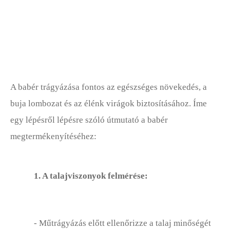
Kaktusz Termesztése
Kukorica Termesztése
Gyapot Termesztése
A babér trágyázása fontos az egészséges növekedés, a
Ehető Növények Termesztése
buja lombozat és az élénk virágok biztosításához. Íme
Virágok Termesztése
egy lépésről lépésre szóló útmutató a babér
megtermékenyítéséhez:
Fokhagyma Termesztése
Szőlőtermesztés
1. A talajviszonyok felmérése:
Gyógynövények Termesztése
Jázmin Termesztése
- Műtrágyázás előtt ellenőrizze a talaj minőségét