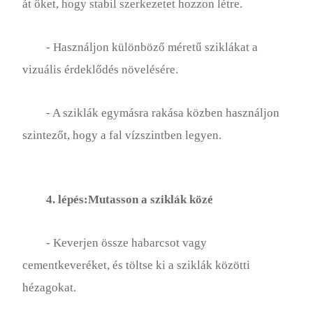
át őket, hogy stabil szerkezetet hozzon létre.
- Használjon különböző méretű sziklákat a
vizuális érdeklődés növelésére.
- A sziklák egymásra rakása közben használjon
szintezőt, hogy a fal vízszintben legyen.
4. lépés:Mutasson a sziklák közé
- Keverjen össze habarcsot vagy
cementkeveréket, és töltse ki a sziklák közötti
hézagokat.