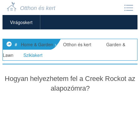
Otthon és kert
Virágoskert
Kerti Bútorok
#
Home & Garden
>>
Otthon és kert
> >>
Garden &
Kerti Törpék
Lawn
>>
Sziklakert
Kerti Magok
Hogyan helyezhetem fel a Creek Rockot az
Kerti Tárolók
alapozómra?
Kerti Szobrok
Kerti Eszközök és Kellékek
Kertészeti Alapok
Fű Növesztése