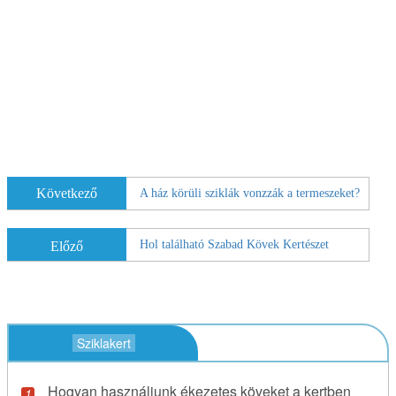
Következő
A ház körüli sziklák vonzzák a termeszeket?
Hol található Szabad Kövek Kertészet
Előző
Sziklakert
Hogyan használjunk ékezetes köveket a kertben