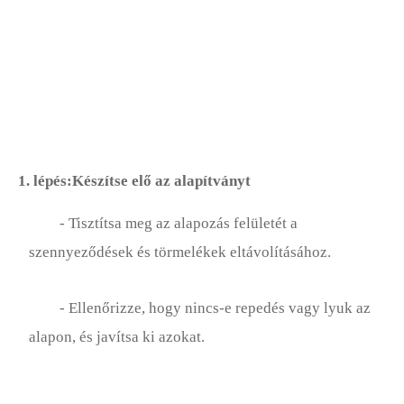
Fűszerkert
Gyep Alapjai
Gyep Karbantartás
Fűnyírók
1. lépés:Készítse elő az alapítványt
Gyep Díszek
- Tisztítsa meg az alapozás felületét a
Gyep Ültetés
szennyeződések és törmelékek eltávolításához.
Gyep Eszközök
- Ellenőrizze, hogy nincs-e repedés vagy lyuk az
Kártevők, Gyomok és Problémák
alapon, és javítsa ki azokat.
Sziklakert