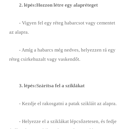
Rózsakert
2. lépés:Hozzon létre egy alapréteget
Talaj
- Vigyen fel egy réteg habarcsot vagy cementet
Zöldségeskert
az alapra.
- Amíg a habarcs még nedves, helyezzen rá egy
réteg csirkehuzalt vagy vaskendőt.
3. lépés:Szárítsa fel a sziklákat
- Kezdje el rakosgatni a patak szikláit az alapra.
- Helyezze el a sziklákat lépcsőzetesen, és fedje