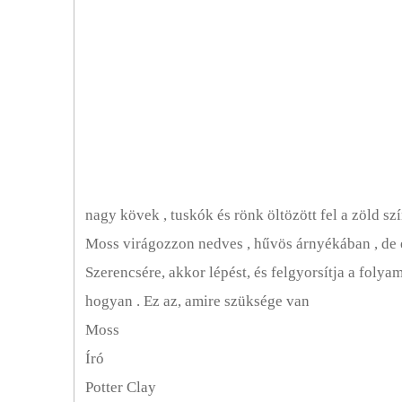
Kerti Eszközök és Kellékek
Kertészeti Alapok
Fű Növesztése
Fűszerkert
Gyep Alapjai
Gyep Karbantartás
nagy kövek , tuskók és rönk öltözött fel a zöld 
Moss virágozzon nedves , hűvös árnyékában , de e
Fűnyírók
Szerencsére, akkor lépést, és felgyorsítja a folyam
Gyep Díszek
hogyan . Ez az, amire szüksége van
Moss
Gyep Ültetés
Író
Gyep Eszközök
Potter Clay