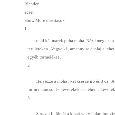
Kártevők, Gyomok és Problémák
Blender
ecset
Sziklakert
Show More utasítások
Rózsakert
1
Talaj
talál két marék puha moha. Nézd meg azt a n
területeken . Vegye ki , amennyire a talaj a leh
Zöldségeskert
egyéb törmeléket .
2
Helyezze a moha , két csésze író és 3 oz . 
turmix kancsót és keverékek esetében a keveréke
3
Spray a felületét a kőzet vagy fadarabot víz