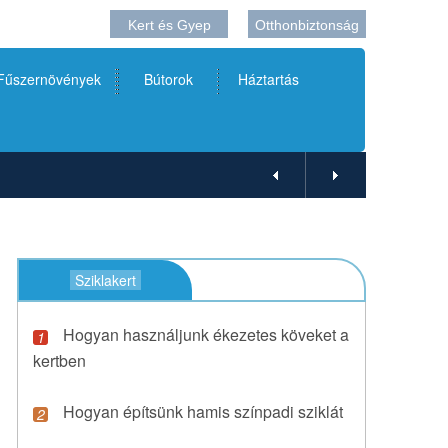
Kert és Gyep
Otthonbiztonság
 Fűszernövények
Bútorok
Háztartás
Sziklakert
Hogyan használjunk ékezetes köveket a
kertben
Hogyan építsünk hamis színpadi sziklát