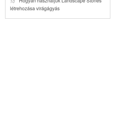
Hogyan használjuk Landscape Stones
létrehozása virágágyás