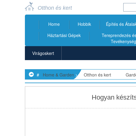
Otthon és kert
Home
Hobbik
Építés és Átala
Háztartási Gépek
Tereprendezés és 
Tevékenysé
Virágoskert
Kerti Bútorok
#
Home & Garden
>>
Otthon és kert
> >>
Gard
Kerti Törpék
Kerti Magok
Hogyan készít
Kerti Tárolók
Kerti Szobrok