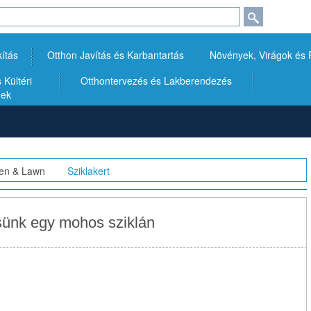
kítás
Otthon Javítás és Karbantartás
Növények, Virágok és
Kültéri
Otthontervezés és Lakberendezés
gek
en & Lawn
>>
Sziklakert
sünk egy mohos sziklán