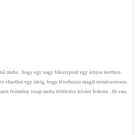
színű moha , hogy egy nagy fókuszpont egy árnyas kertben.
z eltarthat egy ideig, hogy létrehozza magát természetesen.
atot festmény iszap moha felületére kívánt fedezni . Itt van,