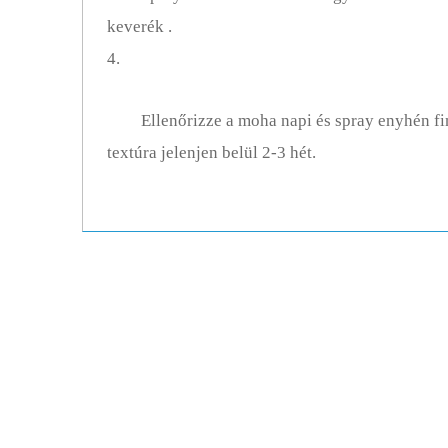
keverék .
4.
Ellenőrizze a moha napi és spray enyhén f
textúra jelenjen belül 2-3 hét.