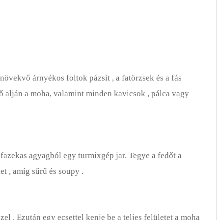
övekvő árnyékos foltok pázsit , a fatörzsek és a fás
ető alján a moha, valamint minden kavicsok , pálca vagy
A fazekas agyagból egy turmixgép jar. Tegye a fedőt a
t , amíg sűrű és soupy .
zel . Ezután egy ecsettel kenje be a teljes felületet a moha