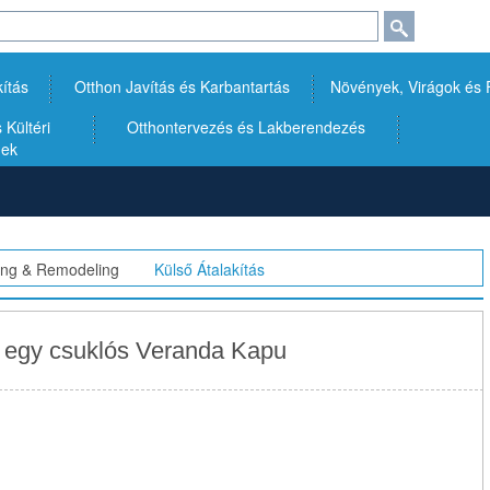
kítás
Otthon Javítás és Karbantartás
Növények, Virágok és
Kültéri
Otthontervezés és Lakberendezés
gek
ding & Remodeling
>>
Külső Átalakítás
 egy csuklós Veranda Kapu