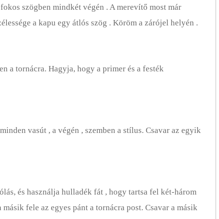
45 fokos szögben mindkét végén . A merevítő most már
szélessége a kapu egy átlós szög . Köröm a zárójel helyén .
en a tornácra. Hagyja, hogy a primer és a festék
minden vasút , a végén , szemben a stílus. Csavar az egyik
ás, és használja hulladék fát , hogy tartsa fel két-három
a másik fele az egyes pánt a tornácra post. Csavar a másik