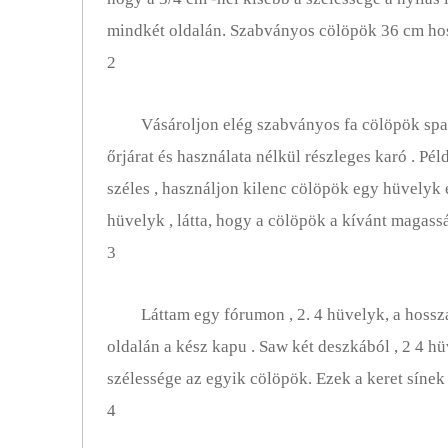
mindkét oldalán. Szabványos cölöpök 36 cm hoss
2
Vásároljon elég szabványos fa cölöpök sp
őrjárat és használata nélkül részleges karó . Pé
széles , használjon kilenc cölöpök egy hüvelyk
hüvelyk , látta, hogy a cölöpök a kívánt magassá
3
Láttam egy fórumon , 2. 4 hüvelyk, a hossza 
oldalán a kész kapu . Saw két deszkából , 2 4 h
szélessége az egyik cölöpök. Ezek a keret sínek 
4