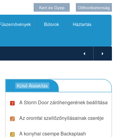
Kert és Gyep
Otthonbiztonság
 Fűszernövények
Bútorok
Háztartás
Külső Átalakítás
A Storm Door záróhengerének beállítása
Az oromfal szellőzőnyílásainak cseréje
A konyhai csempe Backsplash