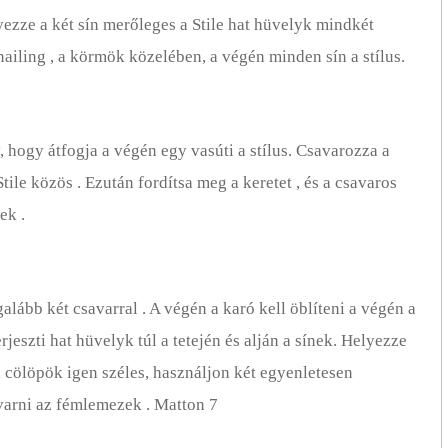
yezze a két sín merőleges a Stile hat hüvelyk mindkét
enailing , a körmök közelében, a végén minden sín a stílus.
hogy átfogja a végén egy vasúti a stílus. Csavarozza a
tile közös . Ezután fordítsa meg a keretet , és a csavaros
ek .
galább két csavarral . A végén a karó kell öblíteni a végén a
erjeszti hat hüvelyk túl a tetején és alján a sínek. Helyezze
 cölöpök igen széles, használjon két egyenletesen
avarni az fémlemezek . Matton 7