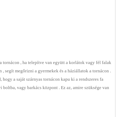
 tornácon , ha telepítve van együtt a korlátok vagy fél falak
n , segít megőrizni a gyermekek és a háziállatok a tornácon .
od, hogy a saját szárnyas tornácon kapu ki a rendszeres fa
yi boltba, vagy barkács központ . Ez az, amire szüksége van