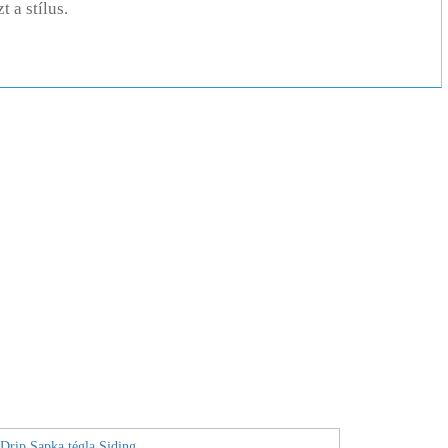
 a stílus.
 Drip Sapka tégla Siding