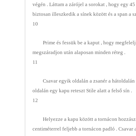
végén . Láttam a zárójel a sorokat , hogy egy 
biztosan illeszkedik a sínek között és a span a 
10
Prime és fessük be a kaput , hogy megfelelj
megszáradjon után alaposan minden réteg .
11
Csavar egyik oldalán a zsanér a hátoldalán 
oldalán egy kapu reteszt Stile alatt a felső sín .
12
Helyezze a kapu között a tornácon hozzászól
centiméterrel feljebb a tornácon padló . Csavar 