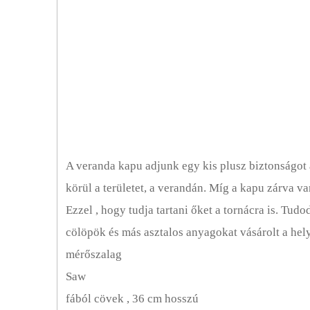
Ajtók
Autóbeálló
Energiahatékony Otthonok
Külső Átalakítás
Kandallók
Padlók
A veranda kapu adjunk egy kis plusz biztonságot a
körül a területet, a verandán. Míg a kapu zárva va
Zöld Életmód
Ezzel , hogy tudja tartani őket a tornácra is. Tud
Történelmi Restaurálás
cölöpök és más asztalos anyagokat vásárolt a hel
mérőszalag
Otthoni Bővítések
Saw
Lakásépítés
fából cövek , 36 cm hosszú