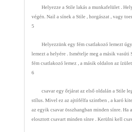
Helyezze a Stile lakás a munkafelület . Hel
végén. Nail a sínek a Stile , horgászat , vagy to
5
Helyezzünk egy fém csatlakozó lemezt úgy, 
lemezt a helyére . Ismételje meg a másik vasúti S
fém csatlakozó lemez , a másik oldalon az ízület
6
csavar egy őrjárat az első oldalán a Stile le
stílus. Mivel ez az ajtófélfa szintben , a karó kit
az egyik csavar összhangban minden sínre. Ha a
elosztott csavart minden sínre . Kerülni kell cs