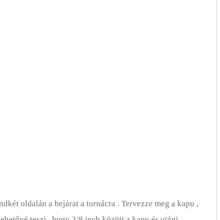
dkét oldalán a bejárat a tornácra . Tervezze meg a kapu ,
lehetővé teszi , hogy 3/8 inch között a kapu és utáni