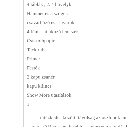
Belső Átalakítás
4 táblák , 2. 4 hüvelyk
Hammer és a szögek
Konyhák
csavarhúzó és csavarok
Átalakítási Tervek
4 fém csatlakozó lemezek
Csiszolópapír
Átalakítási Eszközök és Berendezések
Tack ruha
Szobáról Szobára Átalakítás
Primer
Festék
Járdák
2 kapu zsanér
Falak
kapu kilincs
Show More utasítások
Ablakok
1
intézkedés közötti távolság az oszlopok min
hogy a 3/4 cm -nél kisebb a szélessége a nyílás 