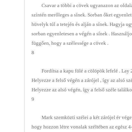
Csavar a többi a cövek ugyanazon az oldalán
szintén merőleges a sínek. Sorban őket egyenlete
hüvelyk túl a tetején és alján a sínek. Hagyja ug
sorban egyenletesen a végén a sínek . Használjon
függően, hogy a szélessége a cövek .
8
Fordítsa a kapu fölé a cölöpök lefelé . Lay 2
Helyezze a felső végén a zárójel , így az alsó szél
Helyezze az alsó végén, így a felső széle találko
9
Mark szemközti szélei a két zárójel ér véget
hogy hozzon létre vonalak széltében az egész 4-