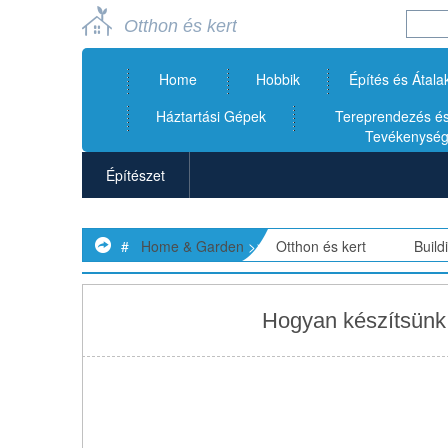
Otthon és kert
Home
Hobbik
Építés és Átala
Háztartási Gépek
Tereprendezés és 
Tevékenysé
Építészet
Fürdőszobák
#
Home & Garden
>>
Otthon és kert
> >>
Buil
Épülettervezés
Építőanyagok és Kellékek
Hogyan készítsünk
Szőnyeg
Mennyezetek