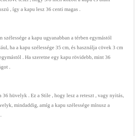
zú , így a kapu lesz 36 centi magas .
an szélessége a kapu ugyanabban a térben egymástól
ldául, ha a kapu szélessége 35 cm, és használja cövek 3 cm
 egymástól . Ha szeretne egy kapu rövidebb, mint 36
got .
36 hüvelyk . Ez a Stile , hogy lesz a reteszt , vagy nyitás,
üvelyk, mindaddig, amíg a kapu szélessége mínusz a
.