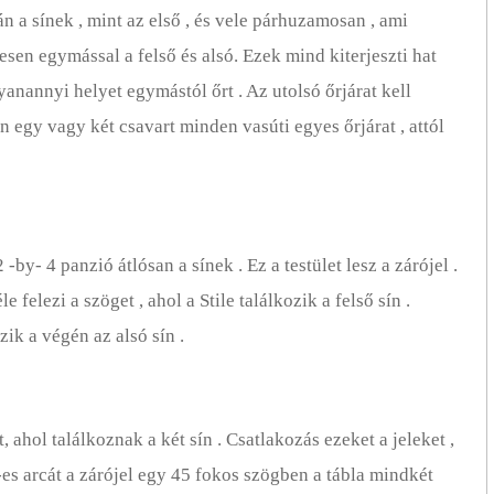
 a sínek , mint az első , és vele párhuzamosan , ami
sen egymással a felső és alsó. Ezek mind kiterjeszti hat
yanannyi helyet egymástól őrt . Az utolsó őrjárat kell
 egy vagy két csavart minden vasúti egyes őrjárat , attól
 -by- 4 panzió átlósan a sínek . Ez a testület lesz a zárójel .
e felezi a szöget , ahol a Stile találkozik a felső sín .
zik a végén az alsó sín .
, ahol találkoznak a két sín . Csatlakozás ezeket a jeleket ,
es arcát a zárójel egy 45 fokos szögben a tábla mindkét