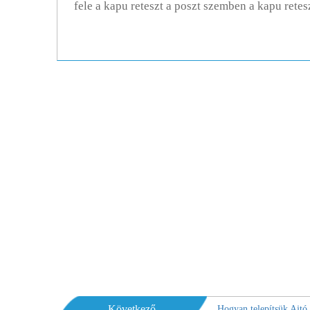
fele a kapu reteszt a poszt szemben a kapu reteszt
Következő
Hogyan telepítsük Ajtó