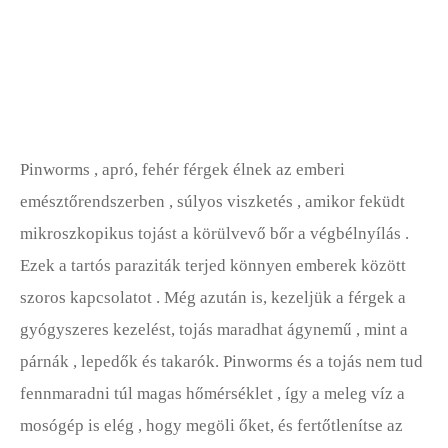
Pinworms , apró, fehér férgek élnek az emberi
emésztőrendszerben , súlyos viszketés , amikor feküdt
mikroszkopikus tojást a körülvevő bőr a végbélnyílás .
Ezek a tartós paraziták terjed könnyen emberek között
szoros kapcsolatot . Még azután is, kezeljük a férgek a
gyógyszeres kezelést, tojás maradhat ágynemű , mint a
párnák , lepedők és takarók. Pinworms és a tojás nem tud
fennmaradni túl magas hőmérséklet , így a meleg víz a
mosógép is elég , hogy megöli őket, és fertőtlenítse az