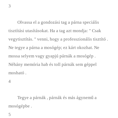
3
Olvassa el a gondozási tag a párna speciális
tisztítási utasításokat. Ha a tag azt mondja: " Csak
vegytisztítás. " venni, hogy a professzionális tisztító .
Ne tegye a párna a mosógép; ez kárt okozhat. Ne
mossa selyem vagy gyapjú párnák a mosógép .
Néhány memória hab és toll párnák sem géppel
mosható .
4
Tegye a párnák , párnák és más ágynemű a
mosógépbe .
5