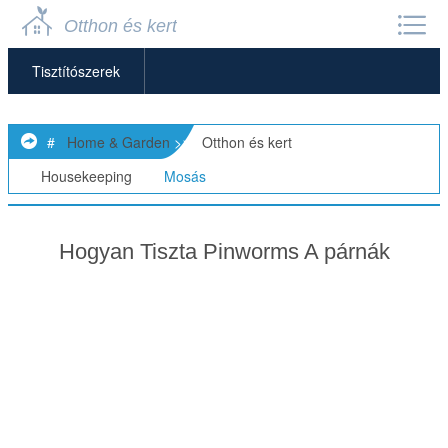
Otthon és kert
Tisztítószerek
Bútorápolás
#
Home & Garden
>>
Otthon és kert
>
Otthon Szervezés
>>
Housekeeping
>>
Mosás
Háztartási Feladatok
Hogyan Tiszta Pinworms A párnák
Ház Takarítás
Mosás
Folteltávolítás