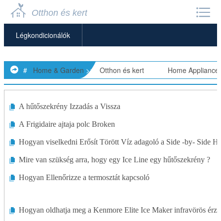
Otthon és kert
Légkondicionálók
Légtisztítók
#
Home & Garden
>>
Otthon és kert
> >>
Home Appliance
Készülék Javítás
Mennyezeti Ventilátorok
A hűtőszekrény Izzadás a Vissza
A Frigidaire ajtaja polc Broken
Mosogatógépek
Hogyan viselkedni Erősít Törött Víz adagoló a Side -by- Side H
Szemétőrlők
Mire van szükség arra, hogy egy Ice Line egy hűtőszekrény ?
Mikrohullámú Sütők
Hogyan Ellenőrizze a termosztát kapcsoló
Egyéb Háztartási Gépek
Hogyan oldhatja meg a Kenmore Elite Ice Maker infravörös érzé
Hűtőszekrények