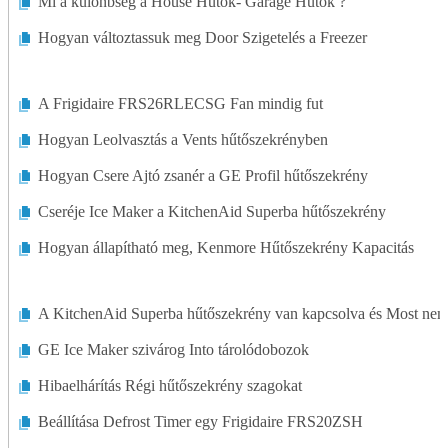
Mi a különbség a House Hűtők- Garage Hűtők ?
Hogyan változtassuk meg Door Szigetelés a Freezer
A Frigidaire FRS26RLECSG Fan mindig fut
Hogyan Leolvasztás a Vents hűtőszekrényben
Hogyan Csere Ajtó zsanér a GE Profil hűtőszekrény
Cseréje Ice Maker a KitchenAid Superba hűtőszekrény
Hogyan állapítható meg, Kenmore Hűtőszekrény Kapacitás
A KitchenAid Superba hűtőszekrény van kapcsolva és Most nem
GE Ice Maker szivárog Into tárolódobozok
Hibaelhárítás Régi hűtőszekrény szagokat
Beállítása Defrost Timer egy Frigidaire FRS20ZSH