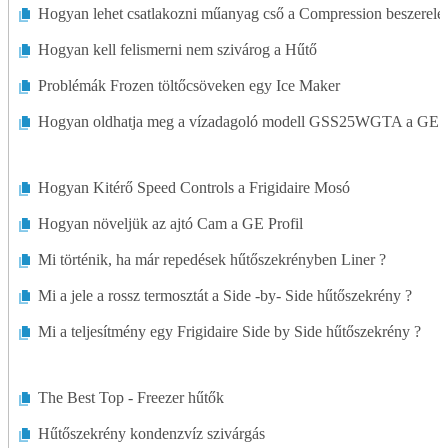
Hogyan lehet csatlakozni műanyag cső a Compression beszerelé
Mosó- és Szárítógépek
Hogyan kell felismerni nem szivárog a Hűtő
Problémák Frozen töltőcsöveken egy Ice Maker
Hogyan oldhatja meg a vízadagoló modell GSS25WGTA a GE h
Hogyan Kitérő Speed ​​Controls a Frigidaire Mosó
Hogyan növeljük az ajtó Cam a GE Profil
Mi történik, ha már repedések hűtőszekrényben Liner ?
Mi a jele a rossz termosztát a Side -by- Side hűtőszekrény ?
Mi a teljesítmény egy Frigidaire Side by Side hűtőszekrény ?
The Best Top - Freezer hűtők
Hűtőszekrény kondenzvíz szivárgás