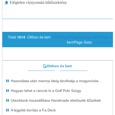
Elégtelen víznyomást hűtőszekrény
Total
1014
-Otthon és kert
FirstPage
PreviousPage
NextPage
La
kert/Page Goto:
1
2
3
4
5
6
7
Otthon és kert
Használata után mennyi ideig tárolhatja a mogyoróolajat?
Hogyan lehet a ráncok ki a Golf Polo Szügy
Utasítások összeállítása Handmade etetőszék &Székek
A legjobb borítás a Fa Deck