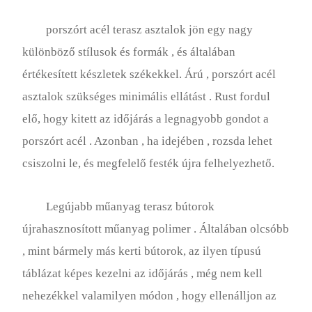
porszórt acél terasz asztalok jön egy nagy
különböző stílusok és formák , és általában
értékesített készletek székekkel. Árú , porszórt acél
asztalok szükséges minimális ellátást . Rust fordul
elő, hogy kitett az időjárás a legnagyobb gondot a
porszórt acél . Azonban , ha idejében , rozsda lehet
csiszolni le, és megfelelő festék újra felhelyezhető.
Legújabb műanyag terasz bútorok
újrahasznosított műanyag polimer . Általában olcsóbb
, mint bármely más kerti bútorok, az ilyen típusú
táblázat képes kezelni az időjárás , még nem kell
nehezékkel valamilyen módon , hogy ellenálljon az