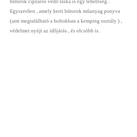
bútorok cipzáros védő táska is egy lehetőség .
Egyszerűen , amely kerti bútorok műanyag ponyva
(ami megtalálható a boltokban a kemping osztály ) ,
védelmet nyújt az időjárás , és olcsóbb is.