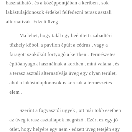
Rózsakert
használható , és a középpontjában a kertben , sok
lakástulajdonosok érdekel felfedezni terasz asztali
Talaj
alternatívák. Edzett üveg
Zöldségeskert
Ma lehet, hogy talál egy beépített szabadtéri
tűzhely kőből, a pavilon épült a cédrus , vagy a
faragott szökőkút fortyogó a kertben . Természetes
építőanyagok használnak a kertben , mint valaha , és
a terasz asztali alternatívája üveg egy olyan terület,
ahol a lakástulajdonosok is keresik a természetes
elem .
Szerint a fogyasztói ügyek , ott már több esetben
az üveg terasz asztallapok megrázó . Ezért ez egy jó
ötlet, hogy helyére egy nem - edzett üveg tetején egy