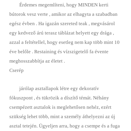
Érdemes megemlíteni, hogy MINDEN kerti
bútorok vesz verte , amikor az elhagyta a szabadban
egész évben . Ha igazán szereted teak , megvásárol
egy kedvező árú terasz táblázat helyett egy drága ,
azzal a feltétellel, hogy esetleg nem kap több mint 10
éve belőle . Restaining és vízszigetelő fa évente
meghosszabbítja az életet .
Cserép
járólap asztallapok létre egy dekoratív
fókuszpont , és tükrözik a díszítő témát. Néhány
csempézett asztalok is meglehetősen nehéz, ezért
szükség lehet több, mint a személy áthelyezni az új
asztal tetején. Ügyeljen arra, hogy a csempe és a fuga