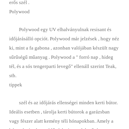
erős szél .
Polywood
Polywood egy UV elhalványulnak resisant és
időjárásálló opciót. Polywood már jelzések , hogy néz
ki, mint a fa gabona , azonban valójában készült nagy
sűrűségű műanyag . Polywood a " forró nap , hideg
tél, és a sós tengerparti levegő" ellenáll szerint Teak,
stb.
tippek
szél és az időjárás ellenségei minden kerti bútor.
Ideális esetben , tárolja kerti bútorok a garázsban
vagy fészer alatt kemény téli hónapokban. Amely a