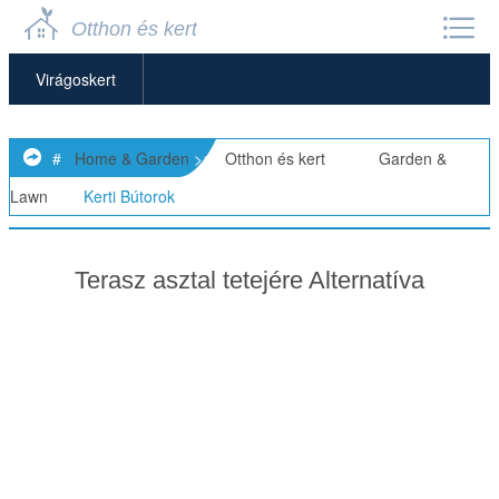
Otthon és kert
Virágoskert
Kerti Bútorok
#
Home & Garden
>>
Otthon és kert
> >>
Garden &
Kerti Törpék
Lawn
>>
Kerti Bútorok
Kerti Magok
Terasz asztal tetejére Alternatíva
Kerti Tárolók
Kerti Szobrok
Kerti Eszközök és Kellékek
Kertészeti Alapok
Fű Növesztése