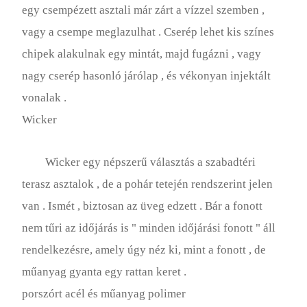
egy csempézett asztali már zárt a vízzel szemben ,
vagy a csempe meglazulhat . Cserép lehet kis színes
chipek alakulnak egy mintát, majd fugázni , vagy
nagy cserép hasonló járólap , és vékonyan injektált
vonalak .
Wicker
Wicker egy népszerű választás a szabadtéri
terasz asztalok , de a pohár tetején rendszerint jelen
van . Ismét , biztosan az üveg edzett . Bár a fonott
nem tűri az időjárás is " minden időjárási fonott " áll
rendelkezésre, amely úgy néz ki, mint a fonott , de
műanyag gyanta egy rattan keret .
porszórt acél és műanyag polimer