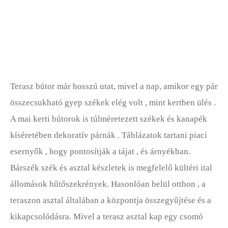
Fűszerkert
Gyep Alapjai
Gyep Karbantartás
Terasz bútor már hosszú utat, mivel a nap, amikor egy pár
Fűnyírók
összecsukható gyep székek elég volt , mint kertben ülés .
Gyep Díszek
A mai kerti bútorok is túlméretezett székek és kanapék
kíséretében dekoratív párnák . Táblázatok tartani piaci
Gyep Ültetés
esernyők , hogy pontosítják a tájat , és árnyékban.
Gyep Eszközök
Bárszék szék és asztal készletek is megfelelő kültéri ital
Kártevők, Gyomok és Problémák
állomások hűtőszekrények. Hasonlóan belül otthon , a
teraszon asztal általában a központja összegyűjtése és a
Sziklakert
kikapcsolódásra. Mivel a terasz asztal kap egy csomó