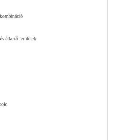
 kombináció
s étkező területek
polc