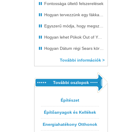
Fontossága ültető felszerelések
Hogyan tervezzünk egy fákkal övezett Driveway
Egyszerű módja, hogy megszabaduljon a Dog Odor szőnyegek
Hogyan lehet Pókok Out of Your gázvezeték
Hogyan Dátum régi Sears körfűrészgép
További információk >
További oszlopok
Építészet
Építőanyagok és Kellékek
Energiahatékony Otthonok