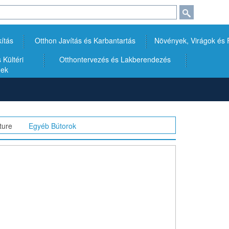
kítás
Otthon Javítás és Karbantartás
Növények, Virágok és
Kültéri
Otthontervezés és Lakberendezés
gek
ture
>>
Egyéb Bútorok