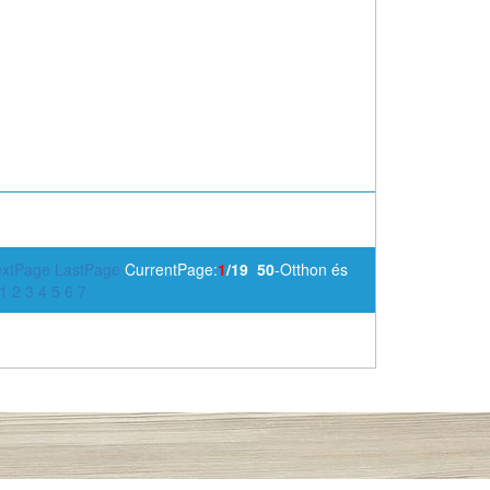
xtPage
LastPage
CurrentPage:
1
/19
50
-Otthon és
1
2
3
4
5
6
7