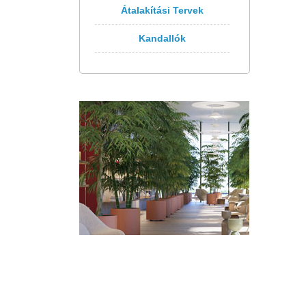
Átalakítási Tervek
Kandallók