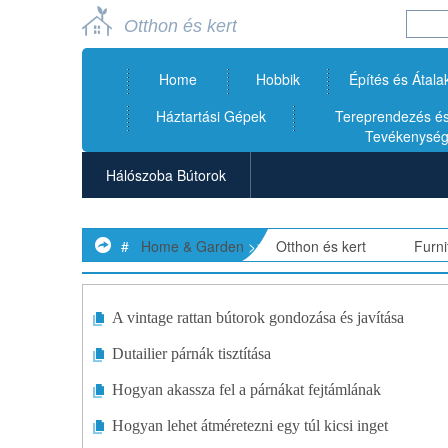
Otthon és kert
Home
Hobbik
Építés és Átala
Háztartási Gépek
Tereprendezés és 
Tevékenysé
Hálószoba Bútorok
Ágyak
#
Home & Garden
>>
Otthon és kert
> >>
Furni
Székek
Komódok
A vintage rattan bútorok gondozása és javítása
Dutailier párnák tisztítása
Íróasztalok
Hogyan akassza fel a párnákat fejtámlának
Étkező Bútorok
Hogyan lehet átméretezni egy túl kicsi inget