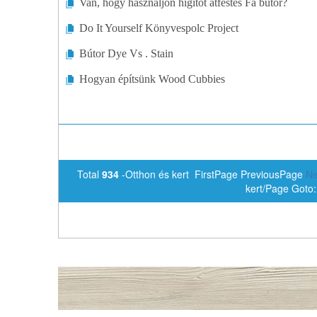
Van, hogy használjon hígítót átfestés Fa bútor?
Do It Yourself Könyvespolc Project
Bútor Dye Vs . Stain
Hogyan építsünk Wood Cubbies
Total
934
-Otthon és kert FirstPage PreviousPage
Ne
kert/Page Goto: