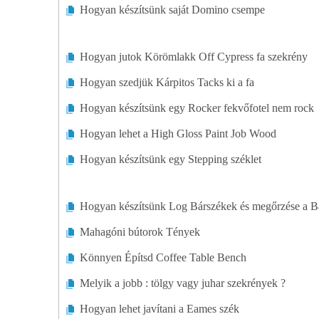
Otthoni Irodai Bútorok
Hogyan készítsünk saját Domino csempe
Gyerekbútorok
Hogyan jutok Körömlakk Off Cypress fa szekrény
Konyhabútorok
Hogyan szedjük Kárpitos Tacks ki a fa
Nappali Bútorok
Hogyan készítsünk egy Rocker fekvőfotel nem rock
Matracok
Hogyan lehet a High Gloss Paint Job Wood
Hogyan készítsünk egy Stepping széklet
Médiatárolók
Egyéb Bútorok
Hogyan készítsünk Log Bárszékek és megőrzése a B
Oszmánok
Mahagóni bútorok Tények
Könnyen Építsd Coffee Table Bench
Teraszbútorok
Melyik a jobb : tölgy vagy juhar szekrények ?
Asztalok
Hogyan lehet javítani a Eames szék