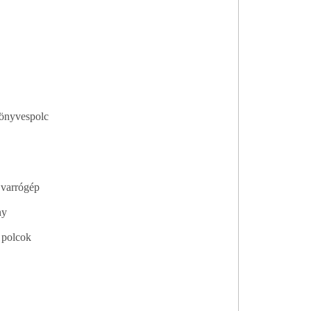
Könyvespolc
r varrógép
ny
 polcok