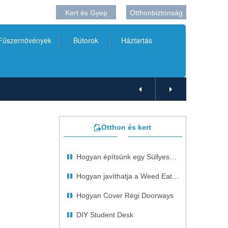
Kert és Gyep
Otthonbiztonság
 Fűszernövények
Bútorok
Háztartás
Otthon és kert
Hogyan építsünk egy Süllyesztett Ékszer kabinet
Hogyan javíthatja a Weed Eater 300 sorozat
Hogyan Cover Régi Doorways
DIY Student Desk