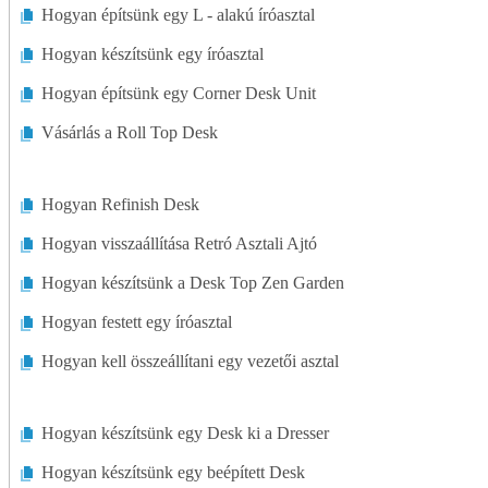
Hogyan építsünk egy L - alakú íróasztal
Nappali Bútorok
Hogyan készítsünk egy íróasztal
Matracok
Hogyan építsünk egy Corner Desk Unit
Vásárlás a Roll Top Desk
Médiatárolók
Egyéb Bútorok
Hogyan Refinish Desk
Oszmánok
Hogyan visszaállítása Retró Asztali Ajtó
Hogyan készítsünk a Desk Top Zen Garden
Teraszbútorok
Hogyan festett egy íróasztal
Asztalok
Hogyan kell összeállítani egy vezetői asztal
Hogyan készítsünk egy Desk ki a Dresser
Hogyan készítsünk egy beépített Desk