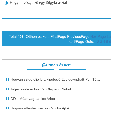
Hogyan vészjelző egy tölgyfa asztal
Total
496
-Otthon és kert FirstPage PreviousPage
NextPage
Las
kert/Page Goto:
1
2
3
4
5
6
Otthon és kert
Hogyan szigetelje le a kipufogó Egy downdraft Pult Tűzhely
Teljes kiőrlésű bőr Vs. Olajozott Nubuk
DIY : Műanyag Lattice Arbor
Hogyan átfestés Festék Csorba Ajtók