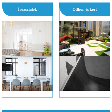
Íróasztalok
Otthon és kert
Hogyan lehet átalakítani a Desk egy Sink
Van Rakhatok a Couch ablak alatt ?