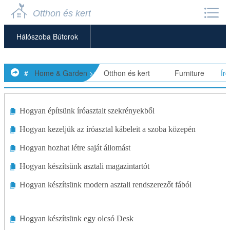
Otthon és kert
Hálószoba Bútorok
Ágyak
#
Home & Garden
>>
Otthon és kert
> >>
Furniture
>>
Ír
Székek
Komódok
Hogyan építsünk íróasztalt szekrényekből
Hogyan kezeljük az íróasztal kábeleit a szoba közepén
Íróasztalok
Hogyan hozhat létre saját állomást
Étkező Bútorok
Hogyan készítsünk asztali magazintartót
Otthoni Irodai Bútorok
Hogyan készítsünk modern asztali rendszerezőt fából
Gyerekbútorok
Hogyan készítsünk egy olcsó Desk
Konyhabútorok