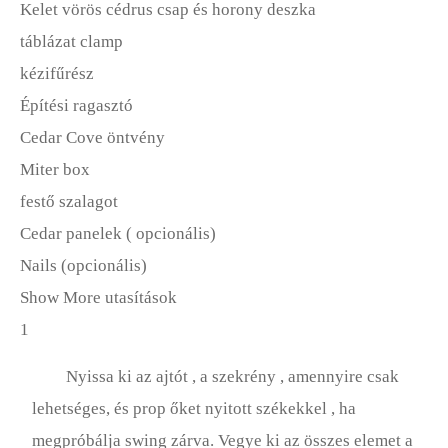
Kelet vörös cédrus csap és horony deszka
táblázat clamp
kézifűrész
Építési ragasztó
Cedar Cove öntvény
Miter box
festő szalagot
Cedar panelek ( opcionális)
Nails (opcionális)
Show More utasítások
1
Nyissa ki az ajtót , a szekrény , amennyire csak
lehetséges, és prop őket nyitott székekkel , ha
megpróbálja swing zárva. Vegye ki az összes elemet a