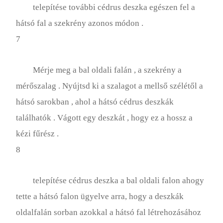
telepítése további cédrus deszka egészen fel a
hátsó fal a szekrény azonos módon .
7
Mérje meg a bal oldali falán , a szekrény a
mérőszalag . Nyújtsd ki a szalagot a mellső szélétől a
hátsó sarokban , ahol a hátsó cédrus deszkák
találhatók . Vágott egy deszkát , hogy ez a hossz a
kézi fűrész .
8
telepítése cédrus deszka a bal oldali falon ahogy
tette a hátsó falon ügyelve arra, hogy a deszkák
oldalfalán sorban azokkal a hátsó fal létrehozásához