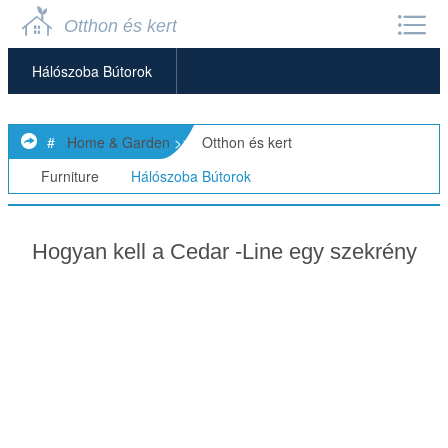
Otthon és kert
Hálószoba Bútorok
Ágyak
#
Home & Garden
>>
Otthon és kert
>
Székek
>>
Furniture
>>
Hálószoba Bútorok
Komódok
Hogyan kell a Cedar -Line egy szekrény
Íróasztalok
Étkező Bútorok
Otthoni Irodai Bútorok
Gyerekbútorok
Konyhabútorok