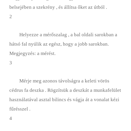
belsejében a szekrény , és állítsa őket az útból .
2
Helyezze a mérőszalag , a bal oldali sarokban a
hátsó fal nyúlik az egész, hogy a jobb sarokban.
Megjegyzés: a mérést.
3
Mérje meg azonos távolságra a keleti vörös
cédrus fa deszka . Rögzítsük a deszkát a munkafelület
használatával asztal bilincs és vágja át a vonalat kézi
fűrésszel .
4