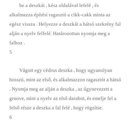
be a deszkát , kész oldalával lefelé , és
alkalmazza építési ragasztó a cikk-cakk minta az
egész vissza . Helyezze a deszkát a hátsó szekrény fal
alján a nyelv felfelé. Határozottan nyomja meg a
falhoz .
5
Vágott egy cédrus deszka , hogy ugyanolyan
hosszú, mint az első, és alkalmazzon ragasztót a hátsó
. Nyomja meg az alján a deszka , az úgynevezett a
groove, mint a nyelv az első darabot, és emelje fel a
felső része a deszka a fal felé , hogy rögzítse.
6