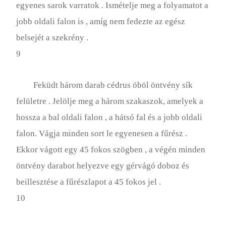
egyenes sarok varratok . Ismételje meg a folyamatot a
jobb oldali falon is , amíg nem fedezte az egész
belsejét a szekrény .
9
Feküdt három darab cédrus öböl öntvény sík
felületre . Jelölje meg a három szakaszok, amelyek a
hossza a bal oldali falon , a hátsó fal és a jobb oldali
falon. Vágja minden sort le egyenesen a fűrész .
Ekkor vágott egy 45 fokos szögben , a végén minden
öntvény darabot helyezve egy gérvágó doboz és
beillesztése a fűrészlapot a 45 fokos jel .
10