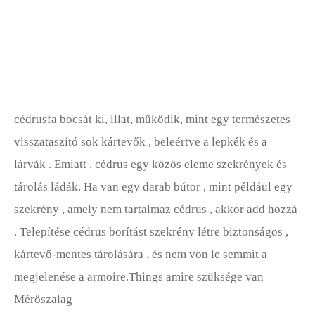
Nappali Bútorok
Matracok
Médiatárolók
cédrusfa bocsát ki, illat, működik, mint egy természetes
Egyéb Bútorok
visszataszító sok kártevők , beleértve a lepkék és a
Oszmánok
lárvák . Emiatt , cédrus egy közös eleme szekrények és
tárolás ládák. Ha van egy darab bútor , mint például egy
Teraszbútorok
szekrény , amely nem tartalmaz cédrus , akkor add hozzá
Asztalok
. Telepítése cédrus borítást szekrény létre biztonságos ,
kártevő-mentes tárolására , és nem von le semmit a
megjelenése a armoire.Things amire szüksége van
Mérőszalag