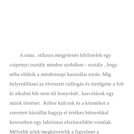
A sima , stílusos megjelenés bőrfotelek egy
csipetnyi osztály minden szobában - osztály , hogy
néha eltűnik a mindennapi használat során. Míg
helyreállítani az elveszett csillogás és törölgette a folt
ki alkalmi bőr nem túl bonyolult , karcolások egy
másik történet . Kóbor kulcsok és a körmöket a
szeretett háziállat hagyja el értékes bútorokkal
keresztben egy labirintus elszíneződött vonalak.
Mélyebb jelek megkövetelik a figyelmet a