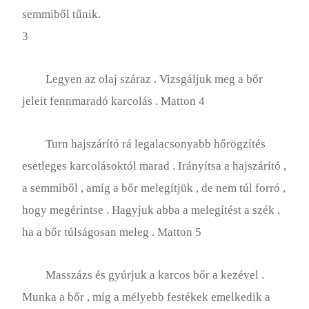
semmiből tűnik.
3
Legyen az olaj száraz . Vizsgáljuk meg a bőr
jeleit fennmaradó karcolás . Matton 4
Turn hajszárító rá legalacsonyabb hőrögzítés
esetleges karcolásoktól marad . Irányítsa a hajszárító ,
a semmiből , amíg a bőr melegítjük , de nem túl forró ,
hogy megérintse . Hagyjuk abba a melegítést a szék ,
ha a bőr túlságosan meleg . Matton 5
Masszázs és gyúrjuk a karcos bőr a kezével .
Munka a bőr , míg a mélyebb festékek emelkedik a