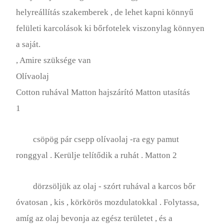
helyreállítás szakemberek , de lehet kapni könnyű
felületi karcolások ki bőrfotelek viszonylag könnyen
a saját.
, Amire szüksége van
Olívaolaj
Cotton ruhával Matton hajszárító Matton utasítás
1
csöpög pár csepp olívaolaj -ra egy pamut
ronggyal . Kerülje telítődik a ruhát . Matton 2
dörzsöljük az olaj - szórt ruhával a karcos bőr
óvatosan , kis , körkörös mozdulatokkal . Folytassa,
amíg az olaj bevonja az egész területet , és a