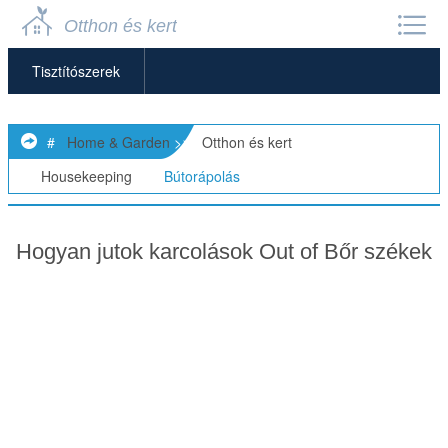
Otthon és kert
Tisztítószerek
Bútorápolás
#
Home & Garden
>>
Otthon és kert
>
Otthon Szervezés
>>
Housekeeping
>>
Bútorápolás
Háztartási Feladatok
Hogyan jutok karcolások Out of Bőr székek
Ház Takarítás
Mosás
Folteltávolítás