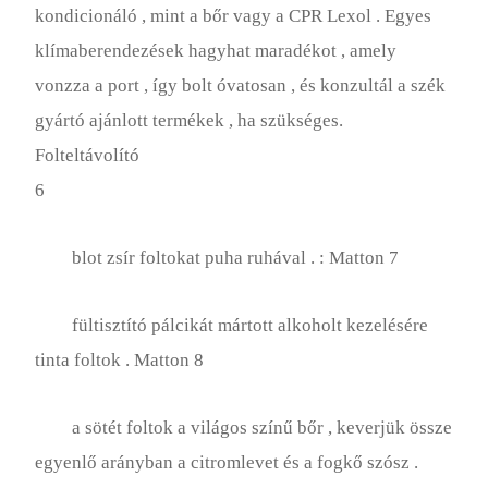
kondicionáló , mint a bőr vagy a CPR Lexol . Egyes
klímaberendezések hagyhat maradékot , amely
vonzza a port , így bolt óvatosan , és konzultál a szék
gyártó ajánlott termékek , ha szükséges.
Folteltávolító
6
blot zsír foltokat puha ruhával . : Matton 7
fültisztító pálcikát mártott alkoholt kezelésére
tinta foltok . Matton 8
a sötét foltok a világos színű bőr , keverjük össze
egyenlő arányban a citromlevet és a fogkő szósz .