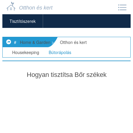
Otthon és kert
Tisztítószerek
Bútorápolás
#
Home & Garden
>>
Otthon és kert
>
Otthon Szervezés
>>
Housekeeping
>>
Bútorápolás
Háztartási Feladatok
Hogyan tisztítsa Bőr székek
Ház Takarítás
Mosás
Folteltávolítás