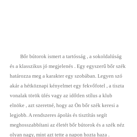
Bőr bútorok ismert a tartósság , a sokoldalúság
és a klasszikus jó megjelenés . Egy egyszerű bőr szék
határozza meg a karakter egy szobában. Legyen szó
akár a hétköznapi kényelmet egy fekvőfotel , a tiszta
vonalak török ​​ülés vagy az időtlen stílus a klub
elnöke , azt szeretné, hogy az Ön bőr szék keresi a
legjobb. A rendszeres ápolás és tisztítás segít
meghosszabbítani az életét bőr bútorok és a szék néz
olyan nagy, mint azt tette a napon hozta haza .