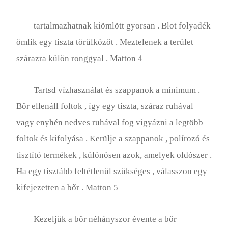
tartalmazhatnak kiömlött gyorsan . Blot folyadék
ömlik egy tiszta törülközőt . Meztelenek a terület
szárazra külön ronggyal . Matton 4
Tartsd vízhasználat és szappanok a minimum .
Bőr ellenáll foltok , így egy tiszta, száraz ruhával
vagy enyhén nedves ruhával fog vigyázni a legtöbb
foltok és kifolyása . Kerülje a szappanok , polírozó és
tisztító termékek , különösen azok, amelyek oldószer .
Ha egy tisztább feltétlenül szükséges , válasszon egy
kifejezetten a bőr . Matton 5
Kezeljük a bőr néhányszor évente a bőr