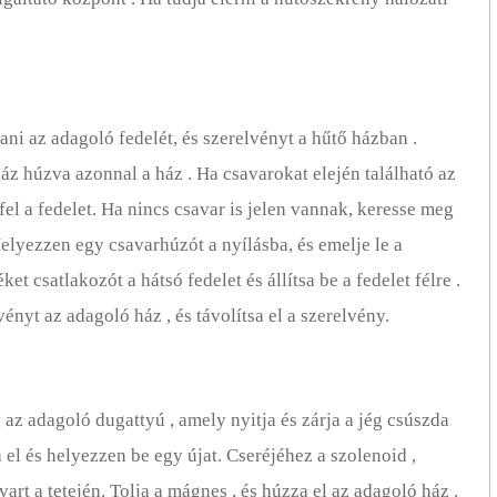
ítani az adagoló fedelét, és szerelvényt a hűtő házban .
ház húzva azonnal a ház . Ha csavarokat elején található az
 fel a fedelet. Ha nincs csavar is jelen vannak, keresse meg
Helyezzen egy csavarhúzót a nyílásba, és emelje le a
et csatlakozót a hátsó fedelet és állítsa be a fedelet félre .
ényt az adagoló ház , és távolítsa el a szerelvény.
z adagoló dugattyú , amely nyitja és zárja a jég csúszda
a el és helyezzen be egy újat. Cseréjéhez a szolenoid ,
avart a tetején. Tolja a mágnes , és húzza el az adagoló ház .