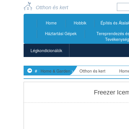
Otthon és kert
Home
Hobbik
Építés és Átala
Háztartási Gépek
Tereprendezés és 
Tevékenysé
Légkondicionálók
Légtisztítók
#
Home & Garden
>>
Otthon és kert
> >>
Home
Készülék Javítás
Mennyezeti Ventilátorok
Freezer Ice
Mosogatógépek
Szemétőrlők