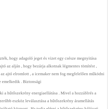
ezték, hogy adagoló jeget és vizet egy csésze megnyitása
ajtó az alján , hogy bezárja alkotnak légmentes tömítést ,
 az ajtó elromlott , a icemaker nem fog megfelelően működni
te emelkedik . Biztonsági
ki a hűtőszekrény energiaellátása . Mivel a hozzáférés a
zerűbb eszköz leválasztása a hűtőszekrény áramellátás
gáltató központ . Ha tudja elérni a hűtőszekrény hálózati