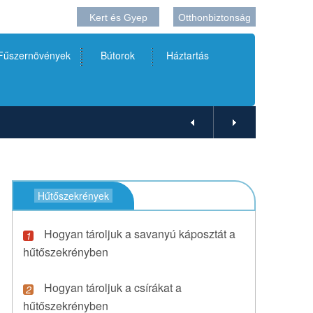
Kert és Gyep
Otthonbiztonság
 Fűszernövények
Bútorok
Háztartás
Hűtőszekrények
Hogyan tároljuk a savanyú káposztát a
hűtőszekrényben
Hogyan tároljuk a csírákat a
hűtőszekrényben