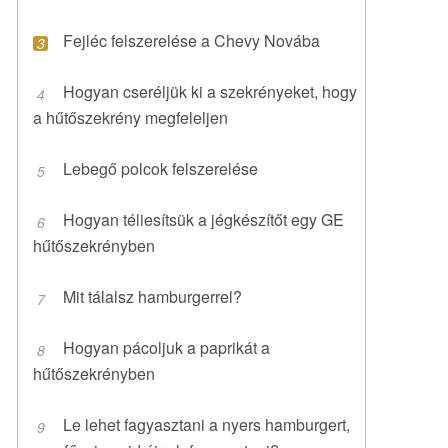
Fejléc felszerelése a Chevy Novába
Hogyan cseréljük ki a szekrényeket, hogy
a hűtőszekrény megfeleljen
Lebegő polcok felszerelése
Hogyan téliesítsük a jégkészítőt egy GE
hűtőszekrényben
Mit tálalsz hamburgerrel?
Hogyan pácoljuk a paprikát a
hűtőszekrényben
Le lehet fagyasztani a nyers hamburgert,