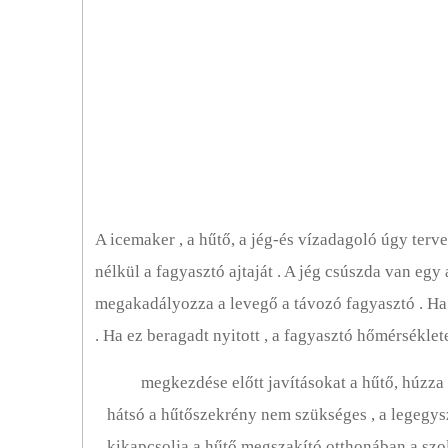
Mikrohullámú Sütők
Egyéb Háztartási Gépek
Hűtőszekrények
Mosó- és Szárítógépek
A icemaker , a hűtő, a jég-és vízadagoló úgy terv
nélkül a fagyasztó ajtaját . A jég csúszda van egy 
megakadályozza a levegő a távozó fagyasztó . Ha
. Ha ez beragadt nyitott , a fagyasztó hőmérsékle
megkezdése előtt javításokat a hűtő, húzza 
hátsó a hűtőszekrény nem szükséges , a legegys
kikapcsolja a hűtő megszakító otthonában a szol