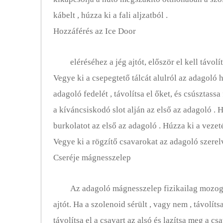
kábelt , húzza ki a fali aljzatból .
Hozzáférés az Ice Door
eléréséhez a jég ajtót, először el kell távol
Vegye ki a csepegtető tálcát alulról az adagoló 
adagoló fedelét , távolítsa el őket, és csúsztassa
a kíváncsiskodó slot alján az első az adagoló . 
burkolatot az első az adagoló . Húzza ki a vezeték
Vegye ki a rögzítő csavarokat az adagoló szerelv
Cseréje mágnesszelep
Az adagoló mágnesszelep fizikailag mozog a
ajtót. Ha a szolenoid sérült , vagy nem , távolíts
távolítsa el a csavart az alsó és lazítsa meg a cs