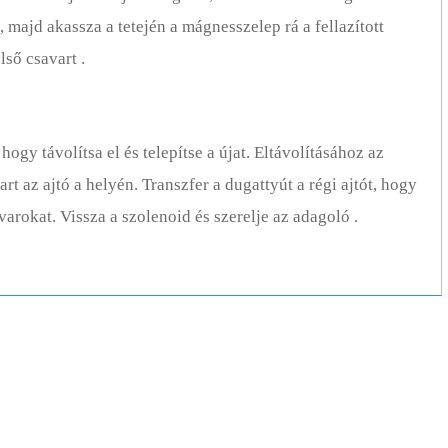
 majd akassza a tetején a mágnesszelep rá a fellazított
lső csavart .
 hogy távolítsa el és telepítse a újat. Eltávolításához az
art az ajtó a helyén. Transzfer a dugattyút a régi ajtót, hogy
avarokat. Vissza a szolenoid és szerelje az adagoló .