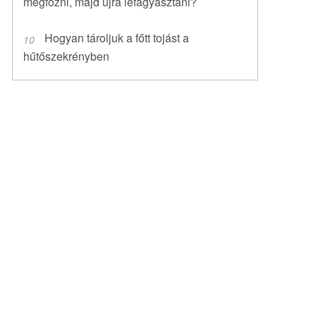
megfőzni, majd újra lefagyasztani?
Hogyan tároljuk a főtt tojást a
hűtőszekrényben