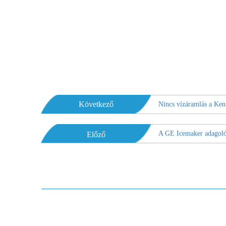
Következő
Nincs vízáramlás a Ken
A GE Icemaker adagoló 
Előző