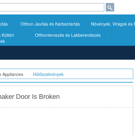
kítás
Otthon Javítás és Karbantartás
Növények, Virágok és
Kültéri
Otthontervezés és Lakberendezés
gek
 Appliances
>>
Hűtőszekrények
maker Door Is Broken