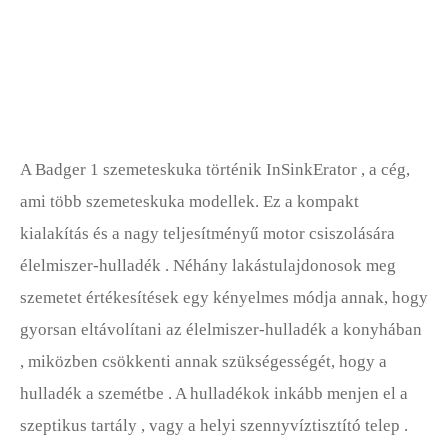
Mosó- és Szárítógépek
A Badger 1 szemeteskuka történik InSinkErator , a cég,
ami több szemeteskuka modellek. Ez a kompakt
kialakítás és a nagy teljesítményű motor csiszolására
élelmiszer-hulladék . Néhány lakástulajdonosok meg
szemetet értékesítések egy kényelmes módja annak, hogy
gyorsan eltávolítani az élelmiszer-hulladék a konyhában
, miközben csökkenti annak szükségességét, hogy a
hulladék a szemétbe . A hulladékok inkább menjen el a
szeptikus tartály , vagy a helyi szennyvíztisztító telep .