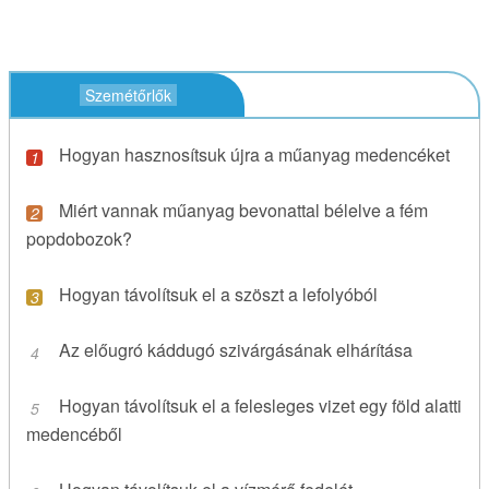
Szemétőrlők
Hogyan hasznosítsuk újra a műanyag medencéket
Miért vannak műanyag bevonattal bélelve a fém
popdobozok?
Hogyan távolítsuk el a szöszt a lefolyóból
Az előugró káddugó szivárgásának elhárítása
Hogyan távolítsuk el a felesleges vizet egy föld alatti
medencéből