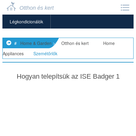
Otthon és kert
Légkondicionálók
Légtisztítók
#
Home & Garden
>>
Otthon és kert
> >>
Home
Készülék Javítás
Appliances
>>
Szemétőrlők
Mennyezeti Ventilátorok
Hogyan telepítsük az ISE Badger 1
Mosogatógépek
Szemétőrlők
Mikrohullámú Sütők
Egyéb Háztartási Gépek
Hűtőszekrények