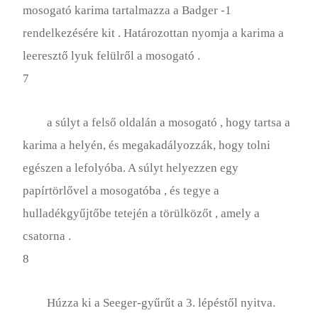
mosogató karima tartalmazza a Badger -1
rendelkezésére kit . Határozottan nyomja a karima a
leeresztő lyuk felülről a mosogató .
7
a súlyt a felső oldalán a mosogató , hogy tartsa a
karima a helyén, és megakadályozzák, hogy tolni
egészen a lefolyóba. A súlyt helyezzen egy
papírtörlővel a mosogatóba , és tegye a
hulladékgyűjtőbe tetején a törülközőt , amely a
csatorna .
8
Húzza ki a Seeger-gyűrűt a 3. lépéstől nyitva.