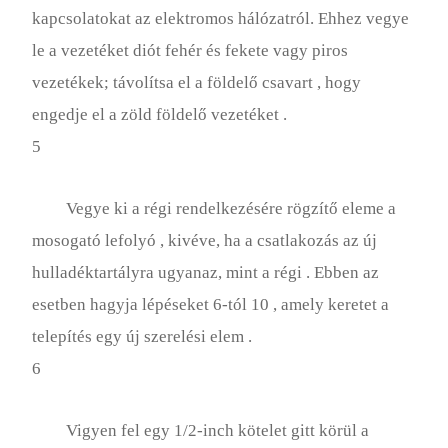
kapcsolatokat az elektromos hálózatról. Ehhez vegye
le a vezetéket diót fehér és fekete vagy piros
vezetékek; távolítsa el a földelő csavart , hogy
engedje el a zöld földelő vezetéket .
5
Vegye ki a régi rendelkezésére rögzítő eleme a
mosogató lefolyó , kivéve, ha a csatlakozás az új
hulladéktartályra ugyanaz, mint a régi . Ebben az
esetben hagyja lépéseket 6-tól 10 , amely keretet a
telepítés egy új szerelési elem .
6
Vigyen fel egy 1/2-inch kötelet gitt körül a