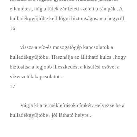
ellentétes , míg a fülek zár felett széleit a rámpák . A
hulladékgyűjtőbe kell lógni biztonságosan a hegyről .
16
vissza a víz-és mosogatógép kapcsolatok a
hulladékgyűjtőbe . Használja az állítható kulcs , hogy
biztosítsa a legjobb illeszkedést a kisülési csövet a
vízvezeték kapcsolatot .
17
Vágja ki a termékleírások címkét. Helyezze be a
hulladékgyűjtőbe , jól látható helyre .