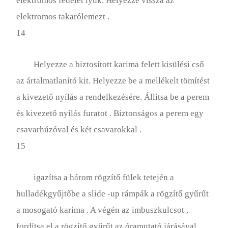
elektromos fedelét lyuk. Helyezze vissza az
elektromos takarólemezt .
14
Helyezze a biztosított karima felett kisülési cső
az ártalmatlanító kit. Helyezze be a mellékelt tömítést
a kivezető nyílás a rendelkezésére. Állítsa be a perem
és kivezető nyílás furatot . Biztonságos a perem egy
csavarhúzóval és két csavarokkal .
15
igazítsa a három rögzítő fülek tetején a
hulladékgyűjtőbe a slide -up rámpák a rögzítő gyűrűt
a mosogató karima . A végén az imbuszkulcsot ,
fordítsa el a rögzítő gyűrűt az óramutató járásával