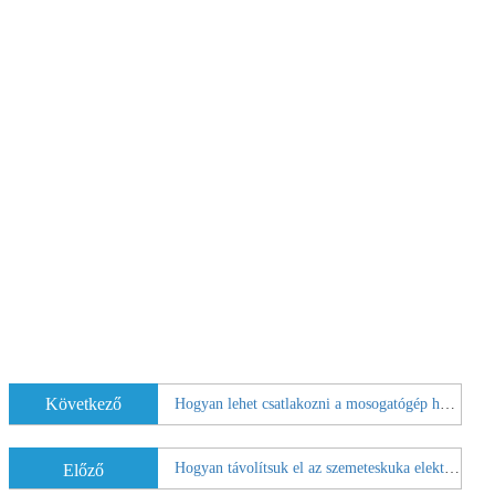
Következő
Hogyan lehet csatlakozni a mosogatógép hogy egy szemeteskuka
Hogyan távolítsuk el az szemeteskuka elektromos vezeték
Előző