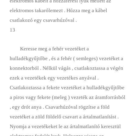
elektromos kábelt a hozzáférési lyuk mellett az
elektromos takarólemezt . Húzza meg a kábel
csatlakozó egy csavarhúzóval .
13
Keresse meg a fehér vezetéket a
hulladékgyűjtőbe , és a fehér ( semleges) vezetéket a
konnektorból . Nélkül vágás , csatlakoztassa a végén
ezek a vezetékek egy vezetékes anyával .
Csatlakoztassa a fekete vezetéket a hulladékgyűjtőbe
a piros vagy fekete (meleg ) vezeték az áramforrásból
, egy drót anya . Csavarhúzóval rögzítse a föld
vezetéket a zöld földelő csavart a ártalmatlanítást .
Nyomja a vezetékeket le az ártalmatlanító keresztül