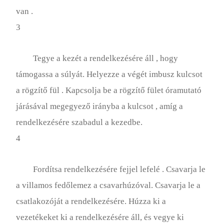
van .
3
Tegye a kezét a rendelkezésére áll , hogy
támogassa a súlyát. Helyezze a végét imbusz kulcsot
a rögzítő fül . Kapcsolja be a rögzítő fület óramutató
járásával megegyező irányba a kulcsot , amíg a
rendelkezésére szabadul a kezedbe.
4
Fordítsa rendelkezésére fejjel lefelé . Csavarja le
a villamos fedőlemez a csavarhúzóval. Csavarja le a
csatlakozóját a rendelkezésére. Húzza ki a
vezetékeket ki a rendelkezésére áll, és vegye ki