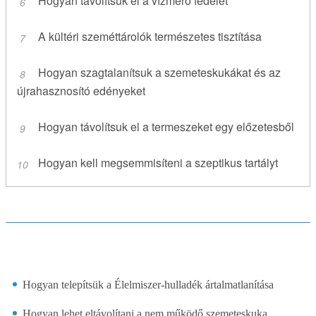
Hogyan távolítsuk el a vízmérő fedelét
A kültéri szeméttárolók természetes tisztítása
Hogyan szagtalanítsuk a szemeteskukákat és az
újrahasznosító edényeket
Hogyan távolítsuk el a termeszeket egy előzetesből
Hogyan kell megsemmisíteni a szeptikus tartályt
Hogyan telepítsük a Élelmiszer-hulladék ártalmatlanítása
Hogyan lehet eltávolítani a nem működő szemeteskuka