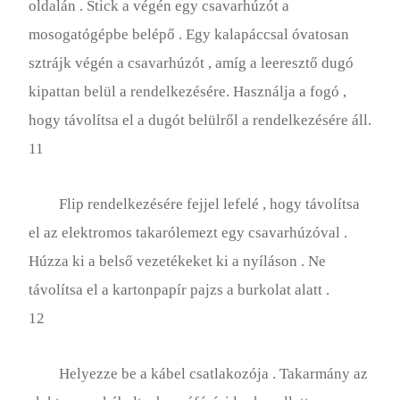
oldalán . Stick a végén egy csavarhúzót a
mosogatógépbe belépő . Egy kalapáccsal óvatosan
sztrájk végén a csavarhúzót , amíg a leeresztő dugó
kipattan belül a rendelkezésére. Használja a fogó ,
hogy távolítsa el a dugót belülről a rendelkezésére áll.
11
Flip rendelkezésére fejjel lefelé , hogy távolítsa
el az elektromos takarólemezt egy csavarhúzóval .
Húzza ki a belső vezetékeket ki a nyíláson . Ne
távolítsa el a kartonpapír pajzs a burkolat alatt .
12
Helyezze be a kábel csatlakozója . Takarmány az